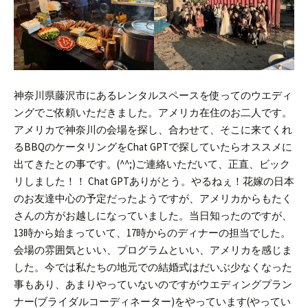
神奈川県藤沢市にあるレンタルスペースを使ってのウエディ
ングでご依頼いただきました。アメリカ在住のお二人です。
アメリカで神奈川の会場を探し、合わせて、そこに来てくれ
るBBQのケータリングをChat GPTで探していたらオススメに
出てきたとの事です。(^^;)
ご連絡いただいて、正直、ビック
リしました！！ Chat GPTありがとう。やるねぇ！
花嫁の日本
のお友達中心の予定だったようですが、アメリカからもたく
さんの方がお越しになっていました。
当日知ったのですが、
13時から始まっていて、17時からのディナーの担当でした。
会場の雰囲気といい、プログラムといい、アメリカを感じま
した。
今では私たちの地元での結婚式はだいぶ少なくなった
事もあり、あまりやっていないのですがウエディングプラン
ナー(ブライダルコーディネーター)をやっています(やってい