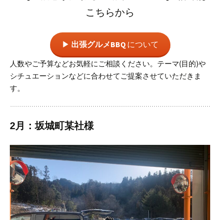
こちらから
▶︎
出張グルメBBQ
について
人数やご予算などお気軽にご相談ください。
テーマ(目的)や
シチュエーションなどに合わせてご提案させていただきま
す。
2月：坂城町某社様