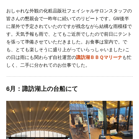
おしゃれな外観の化粧品販社フェイシャルサロン
スタッフの
皆さんの懇親会で一昨年に続いてのリピートです。
GW後半
に屋外で予定されていたのですが残念ながら結構な雨模様で
す。
天気予報も雨で、とてもご近所でしたので前日にテント
を張って準備させていただきました。お食事は室内で。で
も、とても楽しそうに盛り上がっていらっしゃいました♪
こ
の日は雨にも関わらず自社運営の
諏訪湖ＢＢＱマリーナ
も忙
しく、二手に分かれてのお仕事でした。
6月：諏訪湖上の台船にて