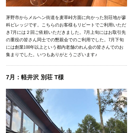
茅野市からメルヘン街道を麦草峠方面に向かった別荘地が蓼
科ビレッジです。
こちらのお客様もリピートでご利用いただ
き7月には２回ご依頼いただきました。
7月上旬にはお取引先
の重役の皆さん同士での懇親会でのご利用でした。
7月下旬
には創業100年以上という都内老舗のれん会の皆さんでのお
集まりでした。
いつもありがとうございます♪
7月：軽井沢 別荘 T様