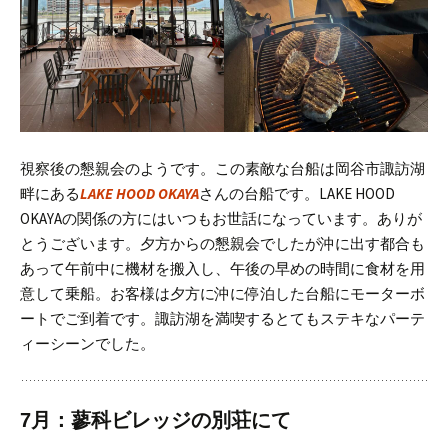
視察後の懇親会のようです。
この素敵な台船は岡谷市諏訪湖
畔にある
LAKE HOOD OKAYA
さんの台船です。
LAKE HOOD
OKAYAの関係の方にはいつもお世話になっています。ありが
とうございます。
夕方からの懇親会でしたが沖に出す都合も
あって午前中に機材を搬入し、午後の早めの時間に食材を用
意して乗船。お客様は夕方に沖に停泊した台船にモーターボ
ートでご到着です。
諏訪湖を満喫するとてもステキなパーテ
ィーシーンでした。
7月：蓼科ビレッジの別荘にて