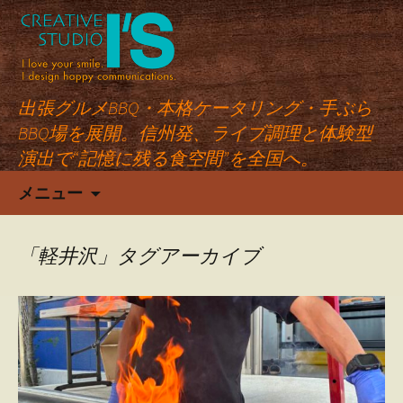
出張グルメBBQ・本格ケータリング・手ぶら
BBQ場を展開。信州発、ライブ調理と体験型
演出で“記憶に残る食空間”を全国へ。
コ
メニュー
ン
テ
ン
「軽井沢」タグアーカイブ
ツ
へ
ス
キ
ッ
プ