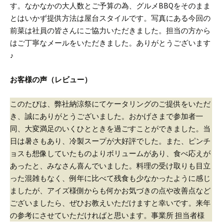
す。
なかなかの大人数とご予算の為、グルメBBQをそのまま
とはいかず提供方法は屋台スタイルです。
写真にある今回の
前菜は社員の皆さんにご協力いただきました。
担当の方から
はご丁寧なメールをいただきました。ありがとうございます
♪
お客様の声（レビュー）
このたびは、弊社納涼祭にてケータリングのご提供をいただ
き、誠にありがとうございました。
おかげさまで参加者一
同、大変満足のいくひとときを過ごすことができました。当
日は暑さもあり、冷製スープが大好評でした。
また、ピンチ
ョスも想像していたものよりボリュームがあり、食べ応えが
あったと、みなさん喜んでいました。
料理の受け取りも目立
った混雑もなく、
例年に比べて残食も少なかったように感じ
ましたが、
アイズ様側からも何かお気づきの点や改善点など
ございましたら、
ぜひお教えいただけますと幸いです。
来年
の参考にさせていただければと思います。
事業所 担当者様