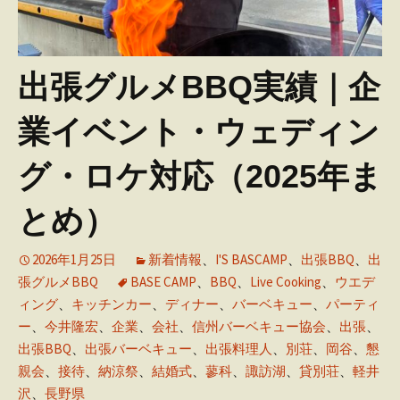
出張グルメBBQ実績｜企
業イベント・ウェディン
グ・ロケ対応（2025年ま
とめ）
2026年1月25日
新着情報
、
I'S BASCAMP
、
出張BBQ
、
出
張グルメBBQ
BASE CAMP
、
BBQ
、
Live Cooking
、
ウエデ
ィング
、
キッチンカー
、
ディナー
、
バーベキュー
、
パーティ
ー
、
今井隆宏
、
企業
、
会社
、
信州バーベキュー協会
、
出張
、
出張BBQ
、
出張バーベキュー
、
出張料理人
、
別荘
、
岡谷
、
懇
親会
、
接待
、
納涼祭
、
結婚式
、
蓼科
、
諏訪湖
、
貸別荘
、
軽井
沢
、
長野県