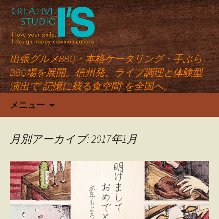
出張グルメBBQ・本格ケータリング・手ぶら
BBQ場を展開。信州発、ライブ調理と体験型
演出で“記憶に残る食空間”を全国へ。
コ
メニュー
ン
テ
ン
月別アーカイブ: 2017年1月
ツ
へ
ス
キ
ッ
プ