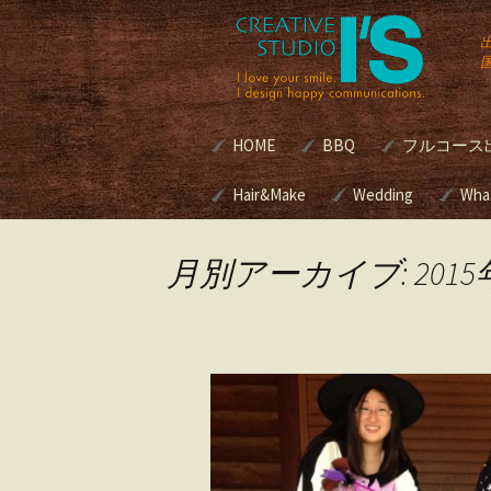
コ
HOME
BBQ
フルコース
ン
テ
ン
Hair&Make
諏訪湖BBQマリーナ[
Wedding
別荘・個人
Wha
式]
グルメBBQ
ツ
へ
Hair&Make
Wedding
ス
本格BBQ
月別アーカイブ: 2015
キ
グサービス | 
美容室のメニューと料
ブライダルプロデ
BBQ Caterin
ッ
金
スって？
プ
ロケ現場へ
プロデュースの進
ブクッキン
キリスト教式 神
アウトドア
式 人前挙式 あな
ング
どの挙式スタイル
考えですか？