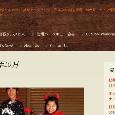
出張グルメBBQ・本格ケータリング・手ぶらBBQ場を展開。信州発、ライブ調
国へ。
出張グルメBBQ
信州バーベキュー協会
OutDoor Worksh
公
宅向け出張
t’s New!
About Us
JBBQA バーベキュー検
Contact Us
本格バーベキュ
定
ワンアップ バー
のケータリン
ー講座
年10月
Gourmet
ュー
g
最
簡単スモーク講
の出張ライ
軽
め方
グ
野外活動研修
1
雨
前挙
・ウエディ
BBQグリルのシ
ナ
たは
ング（ガスグリ
をお
軽
の