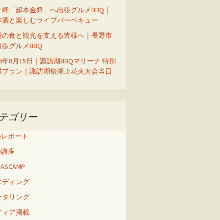
ヶ峰「超本金祭」へ出張グルメBBQ｜
本酒と楽しむライブバーベキュー
州の食と観光を支える皆様へ｜長野市
出張グルメBBQ
26年8月15日｜諏訪湖BBQマリーナ 特別
業プラン｜諏訪湖祭湖上花火大会当日
テゴリー
Qレポート
Q講座
 BASCAMP
エディング
ータリング
ディア掲載