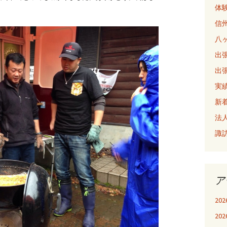
体
信
八
出張
出張
実
新
法
諏
ア
20
20