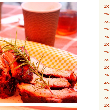
20
20
20
20
20
20
20
20
20
20
20
20
20
20