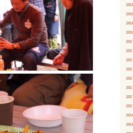
20
20
20
20
20
20
20
20
20
20
20
20
20
20