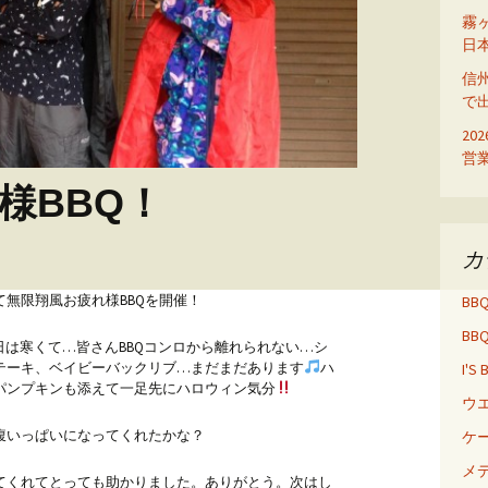
ディ
霧
日
信
で
20
営
様BBQ！
カ
無限翔風お疲れ様BBQを開催！
BB
BB
日は寒くて…皆さんBBQコンロから離れられない…シ
テーキ、ベイビーバックリブ…まだまだあります
ハ
I'S
パンプキンも添えて一足先にハロウィン気分
ウ
腹いっぱいになってくれたかな？
ケ
メ
てくれてとっても助かりました。ありがとう。次はし