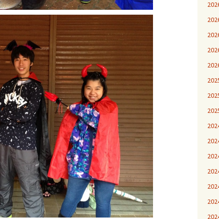
20
20
20
20
20
20
20
20
20
20
20
20
20
20
20