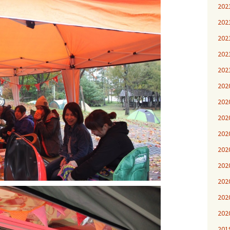
20
20
20
20
20
20
20
20
20
20
20
20
20
20
20