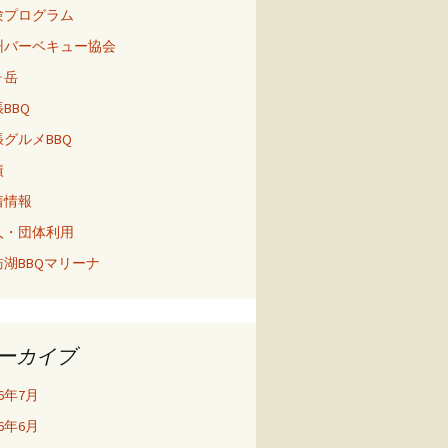
験プログラム
州バーベキュー協会
ヶ岳
BBQ
グルメBBQ
績
着情報
人・団体利用
訪湖BBQマリーナ
ーカイブ
26年7月
26年6月