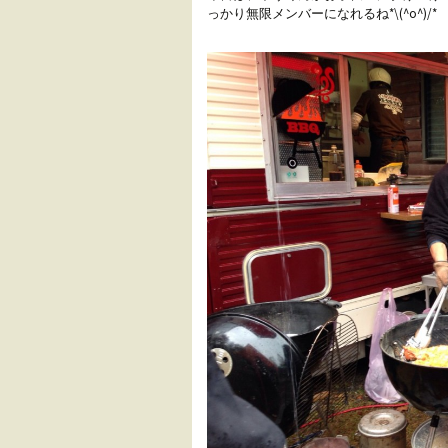
っかり無限メンバーになれるね*\(^o^)/*