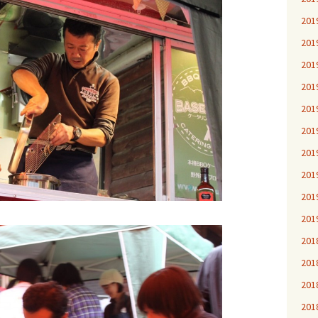
20
20
20
20
20
20
20
20
20
20
20
20
20
20