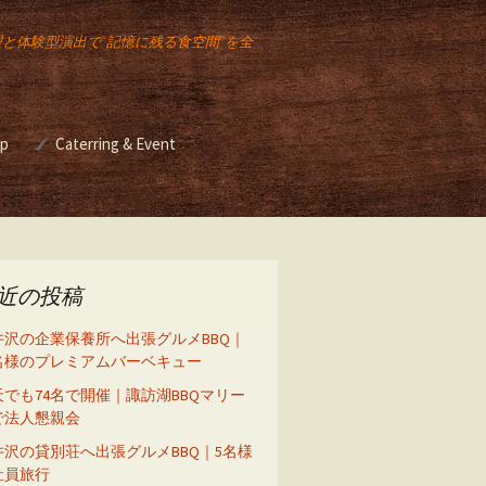
理と体験型演出で“記憶に残る食空間”を全
op
Caterring & Event
ー講座
Event & Catering
バーベキュー イベント
ベキュ
2025年のクリスマスも
イベント出店
スモークチキンレッグ
販売します！
バーベキュー イベント
近の投稿
座
井沢の企業保養所へ出張グルメBBQ｜
5名様のプレミアムバーベキュー
天でも74名で開催｜諏訪湖BBQマリー
ーズニ
で法人懇親会
ル）
井沢の貸別荘へ出張グルメBBQ｜5名様
社員旅行