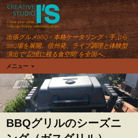
出張グルメBBQ・本格ケータリング・手ぶら
BBQ場を展開。信州発、ライブ調理と体験型
演出で“記憶に残る食空間”を全国へ。
コ
メニュー
ン
テ
ン
ツ
へ
ス
キ
BBQグリルのシーズニ
ッ
プ