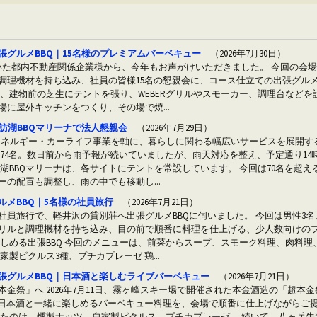
張グルメBBQ｜15名様のプレミアムバーベキュー
（2026年7月30日）
いた都内不動産関係企業様から、今年もお声がけいただきました。 今回の会場
調理機材を持ち込み、社員の皆様15名の懇親会に、コース仕立ての出張グルメ
後、建物前の芝生にテントを張り、WEBERグリルやスモーカー、調理台などを
に屋外キッチンをつくり、その場で焼...
訪湖BBQマリーナで法人懇親会
（2026年7月29日）
内でエネルギー・カーライフ事業を軸に、暮らしに関わる幅広いサービスを展開
74名。数日前から雨予報が続いていましたが、雨天対応を整え、予定通り14時
訪湖BBQマリーナは、各サイトにテントを常設しています。 今回は70名を超
の配置も調整し、雨の中でも移動し...
ルメBBQ｜5名様の社員旅行
（2026年7月21日）
社員旅行で、軽井沢の貸別荘へ出張グルメBBQに伺いました。 今回は男性3名
リルと調理機材を持ち込み、目の前で順番に料理を仕上げる、少人数向けの
楽しめる出張BBQ 今回のメニューは、前菜からスープ、スモーク料理、肉料
家製ピクルス3種、プチカプレーゼ 鶏...
張グルメBBQ｜日本酒と楽しむライブバーベキュー
（2026年7月21日）
金祭」へ 2026年7月11日、霧ヶ峰スキー場で開催された本金酒造の「超本金
、日本酒と一緒に楽しめるバーベキュー料理を、会場で順番に仕上げながらご提
したのは、燻製ナッツ、自家製ピクルス、プチカプレーゼ。 続いて、八ヶ岳牛