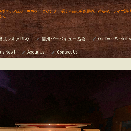
出張グルメBBQ・本格ケータリング・手ぶらBBQ場を展開。信州発、ライブ調
国へ。
出張グルメBBQ
信州バーベキュー協会
OutDoor Worksh
公
宅向け出張
t’s New!
About Us
JBBQA バーベキュー検
Contact Us
本格バーベキュ
定
ワンアップ バー
のケータリン
ー講座
Gourmet
ュー
g
簡単スモーク講
の出張ライ
め方
グ
野外活動研修
前挙
・ウエディ
BBQグリルのシ
たは
ング（ガスグリ
をお