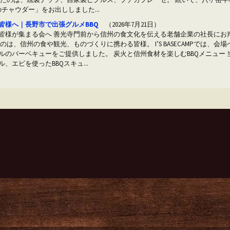
チャウダー」をお出ししました...
皆様へ｜長野市で出張グルメBBQ
（2026年7月21日）
皆様が集まる会へ 善光寺門前から信州の食文化を伝える老舗企業の社長にお声
のは、信州の食や観光、ものづくりに携わる皆様。 I’S BASECAMPでは、
ルのバーベキューをご提供しました。 炭火と信州食材を楽しむBBQメニュー
、エビを使ったBBQスキュ...