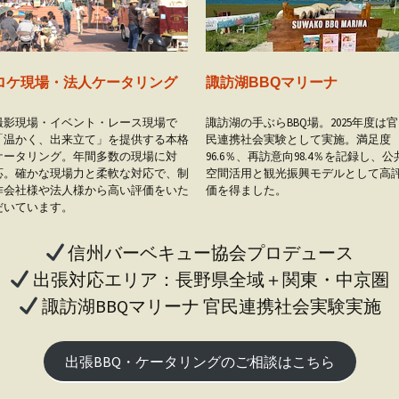
ロケ現場・法人ケータリング
諏訪湖BBQマリーナ
撮影現場・イベント・レース現場で
諏訪湖の手ぶらBBQ場。2025年度は官
「温かく、出来立て」を提供する本格
民連携社会実験として実施。満足度
ケータリング。年間多数の現場に対
96.6％、再訪意向98.4％を記録し、公
応。確かな現場力と柔軟な対応で、制
空間活用と観光振興モデルとして高
作会社様や法人様から高い評価をいた
価を得ました。
だいています。
信州バーベキュー協会プロデュース
出張対応エリア：長野県全域＋関東・中京圏
諏訪湖BBQマリーナ 官民連携社会実験実施
出張BBQ・ケータリングのご相談はこちら