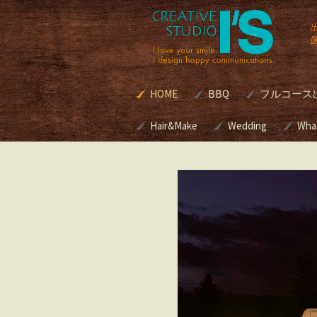
コ
HOME
BBQ
フルコース
ン
テ
ン
Hair&Make
諏訪湖BBQマリーナ[
Wedding
別荘・個人
Wha
式]
グルメBBQ
ツ
へ
Hair&Make
Wedding
ス
本格BBQ
キ
グサービス | 
美容室のメニューと料
ブライダルプロデ
BBQ Caterin
ッ
金
スって？
プ
ロケ現場へ
プロデュースの進
ブクッキン
キリスト教式 神
アウトドア
式 人前挙式 あな
ング
どの挙式スタイル
考えですか？