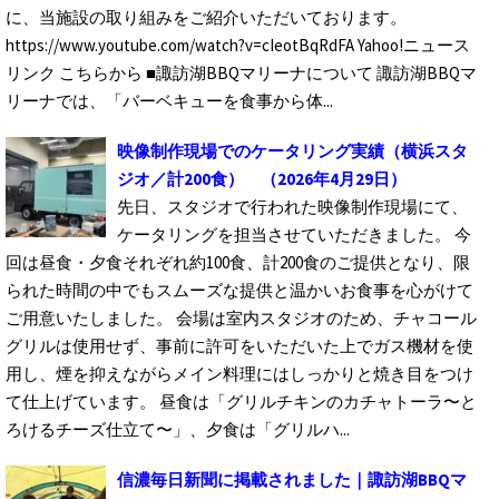
に、当施設の取り組みをご紹介いただいております。
https://www.youtube.com/watch?v=cIeotBqRdFA Yahoo!ニュース
リンク こちらから ■諏訪湖BBQマリーナについて 諏訪湖BBQマ
リーナでは、「バーベキューを食事から体...
映像制作現場でのケータリング実績（横浜スタ
ジオ／計200食）
（2026年4月29日）
先日、スタジオで行われた映像制作現場にて、
ケータリングを担当させていただきました。 今
回は昼食・夕食それぞれ約100食、計200食のご提供となり、限
られた時間の中でもスムーズな提供と温かいお食事を心がけて
ご用意いたしました。 会場は室内スタジオのため、チャコール
グリルは使用せず、事前に許可をいただいた上でガス機材を使
用し、煙を抑えながらメイン料理にはしっかりと焼き目をつけ
て仕上げています。 昼食は「グリルチキンのカチャトーラ〜と
ろけるチーズ仕立て〜」、夕食は「グリルハ...
信濃毎日新聞に掲載されました｜諏訪湖BBQマ