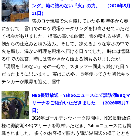
ング。箱に詰めない『火』の力。
（2026年5月
11日）
雪のロケ現場で火を熾していた冬 昨年冬から春
にかけて、雪山でのロケ現場ケータリングを担当させていただ
く機会がありました。 標高の高い山間部。雪の積もる林道。早
朝からの仕込みと積み込み。そして、凍えるような寒さの中で
火を熾し、温かい料理を現場へ届ける日々でした。 時には雪降
る中での設営、時には雪かきから始まる朝もありましたが、
「現場を止めない」その一心で、スタッフ一同走り続けた日々
だったように思います。 実はこの冬、長年使ってきた初代キッ
チンカーが限界を迎え、雪中...
NBS長野放送・Yahooニュースにて諏訪湖BBQマ
リーナをご紹介いただきました
（2026年5月7
日）
2026年ゴールデンウィーク期間中、NBS長野放送
様に諏訪湖BBQマリーナを取材いただき、Yahooニュースにも掲
載されました。 多くのお客様で賑わう諏訪湖周辺の様子ととも