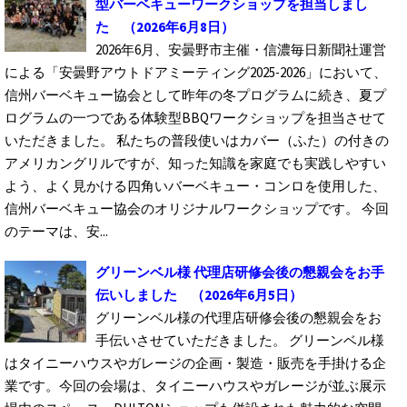
型バーベキューワークショップを担当しまし
た
（2026年6月8日）
2026年6月、安曇野市主催・信濃毎日新聞社運営
による「安曇野アウトドアミーティング2025-2026」において、
信州バーベキュー協会として昨年の冬プログラムに続き、夏プ
ログラムの一つである体験型BBQワークショップを担当させて
いただきました。 私たちの普段使いはカバー（ふた）の付きの
アメリカングリルですが、知った知識を家庭でも実践しやすい
よう、よく見かける四角いバーベキュー・コンロを使用した、
信州バーベキュー協会のオリジナルワークショップです。 今回
のテーマは、安...
グリーンベル様 代理店研修会後の懇親会をお手
伝いしました
（2026年6月5日）
グリーンベル様の代理店研修会後の懇親会をお
手伝いさせていただきました。 グリーンベル様
はタイニーハウスやガレージの企画・製造・販売を手掛ける企
業です。今回の会場は、タイニーハウスやガレージが並ぶ展示