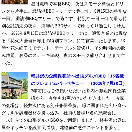
昼は湖畔で本格BBQ。夜はスモーク料理とドリ
ンクを片手に。諏訪湖BBQマリーナで過ごす、8月15日の特別な
一日。 諏訪湖BBQマリーナで過ごす、特別な一日 一年で最も特
別な諏訪湖の夜を、湖畔のBBQサイトでゆっくり過ごしません
か。 2026年8月15日の諏訪湖BBQマリーナは、通常営業とは異な
る「花火大会当日専用の特別プラン」にて営業いたします。13
時〜花火終了までテント・テーブルを貸切り、その時間内の飲
み放題、お昼のステーキBBQ、夜のスモーク盛り合わせまで付
いた、...
軽井沢の企業保養所へ出張グルメBBQ｜15名様
のプレミアムバーベキュー
（2026年7月30日）
2年前にもご依頼いただいた都内不動産関係企業
様から、今年もお声がけいただきました。 今回
の会場は、軽井沢にある別荘兼保養所。 緑に囲まれた広い庭へ
グリルや調理機材を持ち込み、社員の皆様15名の懇親会に、コ
ース仕立ての出張グルメBBQをご用意しました。 軽井沢の庭に
屋外キッチンを設営 到着後、建物前の芝生にテントを張り、