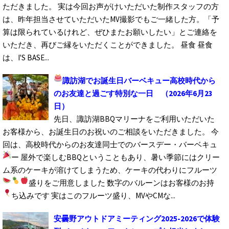
ただきました。 実は今回お声がけいただいた制作スタッフの方
は、昨年担当させていただいたMV撮影でもご一緒した方。「予
算は限られているけれど、ぜひまたお願いしたい」とご連絡を
いただき、再びご縁をいただくことができました。 昼食 昼食
は、I'S BASE...
諏訪湖でお誕生日バーベキュー
高校時代から
のお友達と過ごす特別な一日
（2026年6月23
日）
先日、諏訪湖BBQマリーナをご利用いただいた
お客様から、お誕生日のお祝いのご相談をいただきました。 今
回は、高校時代からのお友達同士でのバースデー・バーベキュ
ー
屋外で楽しむBBQということもあり、暑い季節にはクリー
ム系のケーキが溶けてしまうため、ケーキの代わりにフルーツ
盛りをご用意しました
数字のバルーンはお客様のお持
ち込みです
実はこのフルーツ盛り、MVやCMな...
安曇野アウトドアミーティング2025-2026で体験