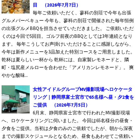
目
（2026年7月7日）
毎年ご依頼いただく、蓼科の別荘で今年も出張
グルメバーベキュー 今年も、蓼科の別荘で開催された毎年恒例
の出張グルメBBQを担当させていただきました。 ご依頼いただ
くのは今回で5回目。ゴルフ前夜のBBQとしては3年連続となり
ます。 毎年こうしてお声掛けいただけることに感謝しながら、
今年は新作メニューを3品加えた特別コースをご用意しました。
乾杯は夏らしい一杯から 乾杯には、自家製レモネードと、隣
町・塩尻産メルローを合わせた「アメリカンレモネード」。 爽
やかな酸味...
女性アイドルグループMV撮影現場へロケケータ
リング｜静岡県富士宮市で65名様へ昼・夕2食を
ご提供
（2026年7月5日）
6月末、静岡県富士宮市で行われたMV撮影現場
へ、ロケケータリングに伺いました。 今回は65名様分の昼食・
夕食をご提供。当初は夕食のみのご依頼でしたが、朝から深夜
までの撮影スケジュールとなるため、昼食もあわせてご依頼い