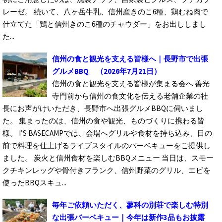
レーゼ。 続いて、八ヶ岳牛乳、信州産きのこ6種、鶏むね肉で
仕立てた「鶏と信州きのこ6種のチャウダー」をお出ししまし
た...
信州の食と観光を支える皆様へ｜長野市で出張
グルメBBQ
（2026年7月21日）
信州の食と観光を支える皆様が集まる会へ 善光
寺門前から信州の食文化を伝える老舗企業の社
長にお声がけいただき、長野市へ出張グルメBBQに伺いまし
た。 集まったのは、信州の食や観光、ものづくりに携わる皆
様。 I’S BASECAMPでは、会場へグリルや食材を持ち込み、目の
前で料理を仕上げるライブスタイルのバーベキューをご提供し
ました。 炭火と信州食材を楽しむBBQメニュー 当日は、スモー
クチキンレッグや骨付きフランク、信州野菜のグリル、エビを
使ったBBQスキュ...
毎年ご依頼いただく、蓼科の別荘で楽しむ特別
な出張バーベキュー｜今年は新作3品もお披露