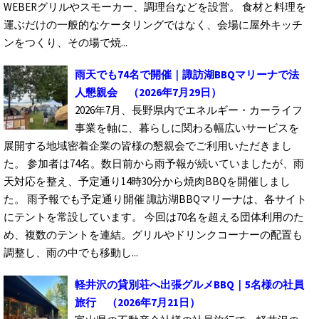
WEBERグリルやスモーカー、調理台などを設営。 食材と料理を
運ぶだけの一般的なケータリングではなく、会場に屋外キッチ
ンをつくり、その場で焼...
雨天でも74名で開催｜諏訪湖BBQマリーナで法
人懇親会
（2026年7月29日）
2026年7月、長野県内でエネルギー・カーライフ
事業を軸に、暮らしに関わる幅広いサービスを
展開する地域密着企業の皆様の懇親会でご利用いただきまし
た。 参加者は74名。数日前から雨予報が続いていましたが、雨
天対応を整え、予定通り14時30分から焼肉BBQを開催しまし
た。 雨予報でも予定通り開催 諏訪湖BBQマリーナは、各サイト
にテントを常設しています。 今回は70名を超える団体利用のた
め、複数のテントを連結。グリルやドリンクコーナーの配置も
調整し、雨の中でも移動し...
軽井沢の貸別荘へ出張グルメBBQ｜5名様の社員
旅行
（2026年7月21日）