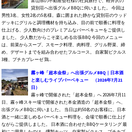
富山県の不動産会社様の社員旅行で、軽井沢の
貸別荘へ出張グルメBBQに伺いました。 今回は
男性3名、女性2名の5名様。森に囲まれた静かな貸別荘のウッド
デッキにグリルと調理機材を持ち込み、目の前で順番に料理を
仕上げる、少人数向けのプレミアムなバーベキューをご提供し
ました。 少人数だからこそ楽しめる出張BBQ 今回のメニュー
は、前菜からスープ、スモーク料理、肉料理、グリル野菜、締
め、デザートまでを組み合わせたフルコース。 自家製ピクルス
3種、プチカプレーゼ 鶏...
霧ヶ峰「超本金祭」へ出張グルメBBQ｜日本酒
と楽しむライブバーベキュー
（2026年7月21
日）
霧ヶ峰で開催された「超本金祭」へ 2026年7月11
日、霧ヶ峰スキー場で開催された本金酒造の「超本金祭」へ、
出張グルメBBQに伺いました。 当日は約50名のお客様に、日本
酒と一緒に楽しめるバーベキュー料理を、会場で順番に仕上げ
ながらご提供しました。 日本酒に合わせたBBQケータリング 最
初にご用意したのは、燻製ナッツ、自家製ピクルス、プチカプ