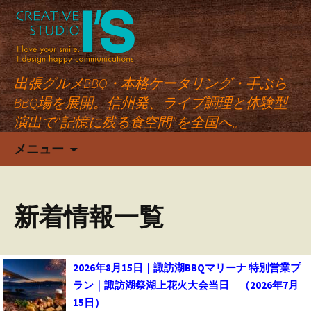
出張グルメBBQ・本格ケータリング・手ぶら
BBQ場を展開。信州発、ライブ調理と体験型
演出で“記憶に残る食空間”を全国へ。
コ
メニュー
ン
テ
ン
新着情報一覧
ツ
へ
ス
キ
2026年8月15日｜諏訪湖BBQマリーナ 特別営業プ
ッ
ラン｜諏訪湖祭湖上花火大会当日
（2026年7月
プ
15日）