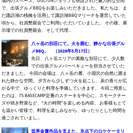
場内のスペース。DULTONショップも併設された魅力的な空間
で、出張グルメBBQをお楽しみいただきました。 私たちは、ま
だ諏訪湖の桟橋を活用して諏訪湖BBQマリーナを運営していた
頃から、社員懇親会でご利用いただいていました。 その後、展
示場での社員懇親会、そして代理...
八ヶ岳の別荘にて。火を囲む、静かな出張グル
メBBQ。
（2026年5月17日）
先日、八ヶ岳エリアの素敵な別荘にて、少人数
での出張グルメバーベキューを担当させていた
だきました。 今回の会場は、八ヶ岳の麓、小淵沢の自然に囲ま
れた静かな空間。 夕方から少しずつ火を起こし、炭の香りが広
がる中で、ゆっくりと料理を準備していきます。 今回ご用意し
たのは、I'S BASECAMP定番のステーキを中心に、スモークチー
ズや焼き野菜など、“火の時間”を楽しめる内容。 お客様もとて
も温かい皆様で、料理を楽しみながら、ゆったりとした時間を
過ごされていまし...
世界金賞作品を支えた、氷点下のロケケータリ