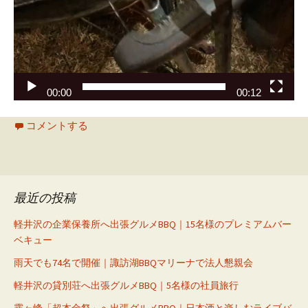
00:00
00:12
コメントする
最近の投稿
軽井沢の企業保養所へ出張グルメBBQ｜15名様のプレミアムバー
ベキュー
雨天でも74名で開催｜諏訪湖BBQマリーナで法人懇親会
軽井沢の貸別荘へ出張グルメBBQ｜5名様の社員旅行
霧ヶ峰「超本金祭」へ出張グルメBBQ｜日本酒と楽しむライブバ