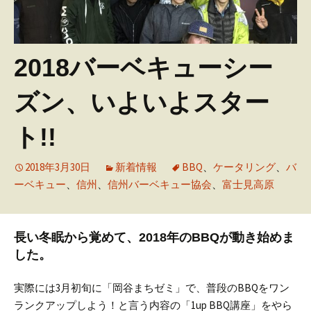
2018バーベキューシー
ズン、いよいよスター
ト!!
2018年3月30日
新着情報
BBQ
、
ケータリング
、
バ
ーベキュー
、
信州
、
信州バーベキュー協会
、
富士見高原
長い冬眠から覚めて、2018年のBBQが動き始めま
した。
実際には3月初旬に「岡谷まちゼミ」で、普段のBBQをワン
ランクアップしよう！と言う内容の「1up BBQ講座」をやら