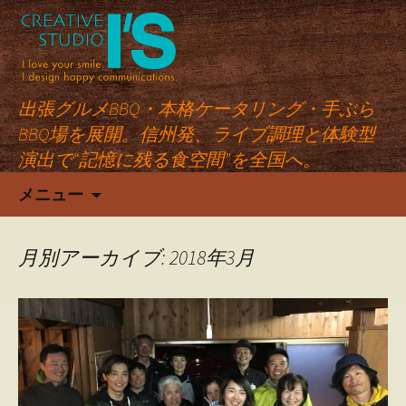
出張グルメBBQ・本格ケータリング・手ぶら
BBQ場を展開。信州発、ライブ調理と体験型
演出で“記憶に残る食空間”を全国へ。
コ
メニュー
ン
テ
ン
月別アーカイブ: 2018年3月
ツ
へ
ス
キ
ッ
プ