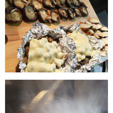
動
画
プ
レ
ー