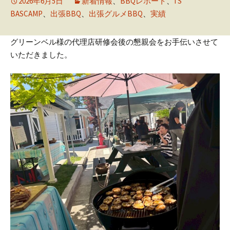
2026年6月5日
新着情報
、
BBQレポート
、
I'S
BASCAMP
、
出張BBQ
、
出張グルメBBQ
、
実績
グリーンベル様の代理店研修会後の懇親会をお手伝いさせて
いただきました。