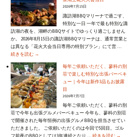
2026年7月15日
諏訪湖BBQマリーナで過ごす、
特別な一日 一年で最も特別な諏
訪湖の夜を、湖畔のBBQサイトでゆっくり過ごしません
か。 2026年8月15日の諏訪湖BBQマリーナは、通常営業と
は異なる「花火大会当日専用の特別プラン」にて営 …
2026年8月15日｜諏訪湖BBQマリーナ 特別営
続きを読む
→
毎年ご依頼いただく、蓼科の別
荘で楽しむ特別な出張バーベキ
ュー｜今年は新作3品もお披露
目
2026年7月7日
毎年ご依頼いただく、蓼科の別
荘で今年も出張グルメバーベキュー 今年も、蓼科の別荘
で開催された毎年恒例の出張グルメBBQを担当させてい
ただきました。 ご依頼いただくのは今回で5回目。ゴル
毎年ご依
フ前夜のBBQとしては3年連続となり …
続きを読む
→