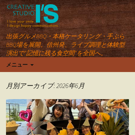
出張グルメBBQ・本格ケータリング・手ぶら
BBQ場を展開。信州発、ライブ調理と体験型
演出で“記憶に残る食空間”を全国へ。
コ
メニュー
ン
テ
ン
月別アーカイブ: 2026年6月
ツ
へ
ス
キ
ッ
プ