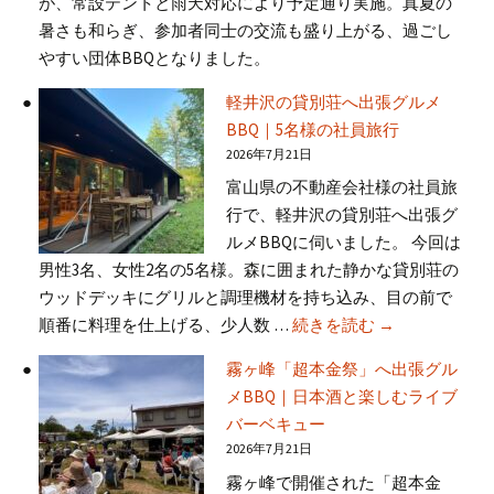
が、常設テントと雨天対応により予定通り実施。真夏の
暑さも和らぎ、参加者同士の交流も盛り上がる、過ごし
やすい団体BBQとなりました。
軽井沢の貸別荘へ出張グルメ
BBQ｜5名様の社員旅行
2026年7月21日
富山県の不動産会社様の社員旅
行で、軽井沢の貸別荘へ出張グ
ルメBBQに伺いました。 今回は
男性3名、女性2名の5名様。森に囲まれた静かな貸別荘の
ウッドデッキにグリルと調理機材を持ち込み、目の前で
軽井沢の貸別荘
順番に料理を仕上げる、少人数 …
続きを読む
→
霧ヶ峰「超本金祭」へ出張グル
メBBQ｜日本酒と楽しむライブ
バーベキュー
2026年7月21日
霧ヶ峰で開催された「超本金