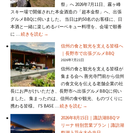
祭」へ 2026年7月11日、霧ヶ峰
スキー場で開催された本金酒造の「超本金祭」へ、出張
グルメBBQに伺いました。 当日は約50名のお客様に、日
本酒と一緒に楽しめるバーベキュー料理を、会場で順番
霧ヶ峰「超本金祭」へ出張グルメBBQ｜日
に …
続きを読む
→
信州の食と観光を支える皆様へ
｜長野市で出張グルメBBQ
2026年7月21日
信州の食と観光を支える皆様が
集まる会へ 善光寺門前から信州
の食文化を伝える老舗企業の社
長にお声がけいただき、長野市へ出張グルメBBQに伺い
ました。 集まったのは、信州の食や観光、ものづくりに
信州の食と観光を支える
携わる皆様。 I’S BASE …
続きを読む
→
2026年8月15日｜諏訪湖BBQマ
リーナ 特別営業プラン｜諏訪湖
祭湖上花火大会当日