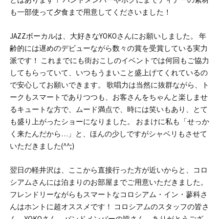
も一部使って夕食まで用意してくださいました！
JAZZボーカルは、大好きなYOKOさんにお願いしました。
年
齢的には遅めのデビューながら数々の賞を受賞している実力
派です！
これまでにも街おこしのイベントでは何回もご協力
してもらっていて、いつもうまいこと盛上げてくれているの
で安心してお願いできます。
歌唱力は当然に抜群ながら、ト
ークもスマートでありつつも、お客さんをちゃんと楽しませ
るキュートな方で、ムード満点で、時には笑いもあり、とて
も盛り上がったショーになりました。
おまけに私も「せっか
く来たんだから…」と、ほんの少しですがシャベリもさせて
いただきました(^^;)
翌日の軽井沢は、ここから直接行った方が近いからと、コロ
シアムさんには泊まりのお部屋までご用意いただきました。
フレンドリーながらもスマートなコロシアム・イン・蓼科さ
んはホントに超オススメです！
コロシアムのスタッフの皆さ
ん、YOKOさん、バンドメンバーの皆さん、ありがとうござ