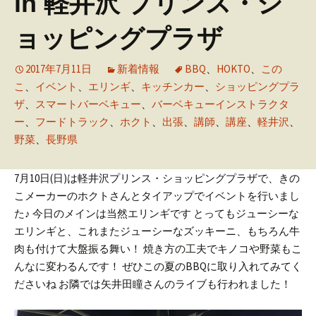
in 軽井沢 プリンス・シ
ョッピングプラザ
2017年7月11日
新着情報
BBQ
、
HOKTO
、
この
こ
、
イベント
、
エリンギ
、
キッチンカー
、
ショッピングプラ
ザ
、
スマートバーベキュー
、
バーベキューインストラクタ
ー
、
フードトラック
、
ホクト
、
出張
、
講師
、
講座
、
軽井沢
、
野菜
、
長野県
7月10日(日)は軽井沢プリンス・ショッピングプラザで、きの
こメーカーのホクトさんとタイアップでイベントを行いまし
た♪
今日のメインは当然エリンギです
とってもジューシーな
エリンギと、これまたジューシーなズッキーニ、もちろん牛
肉も付けて大盤振る舞い！
焼き方の工夫でキノコや野菜もこ
んなに変わるんです！
ぜひこの夏のBBQに取り入れてみてく
ださいね
お隣では矢井田瞳さんのライブも行われました！