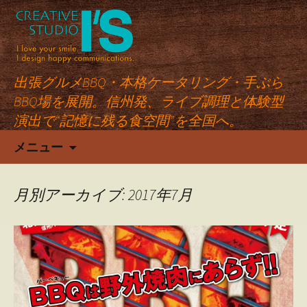
出張グルメBBQ・本格ケータリング・手ぶら
BBQ場を展開。信州発、ライブ調理と体験型
演出で“記憶に残る食空間”を全国へ。
コ
メニュー
ン
テ
ン
月別アーカイブ: 2017年7月
ツ
へ
ス
キ
ッ
プ