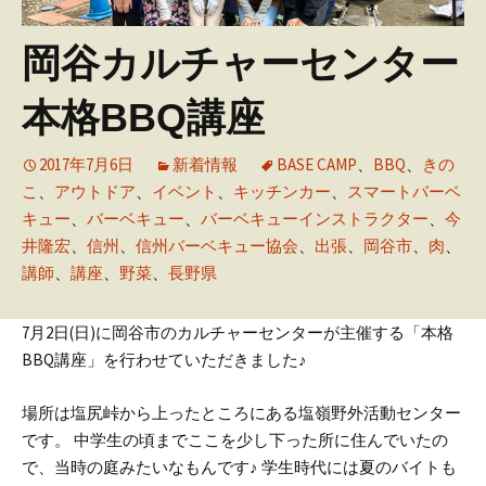
岡谷カルチャーセンター
本格BBQ講座
2017年7月6日
新着情報
BASE CAMP
、
BBQ
、
きの
こ
、
アウトドア
、
イベント
、
キッチンカー
、
スマートバーベ
キュー
、
バーベキュー
、
バーベキューインストラクター
、
今
井隆宏
、
信州
、
信州バーベキュー協会
、
出張
、
岡谷市
、
肉
、
講師
、
講座
、
野菜
、
長野県
7月2日(日)に岡谷市のカルチャーセンターが主催する「本格
BBQ講座」を行わせていただきました♪
場所は塩尻峠から上ったところにある塩嶺野外活動センター
です。
中学生の頃までここを少し下った所に住んでいたの
で、当時の庭みたいなもんです♪
学生時代には夏のバイトも