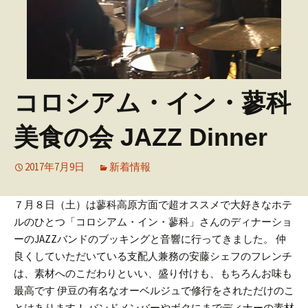
コロシアム・イン・蓼科
美食の会 JAZZ Dinner
2017年7月9日
新着情報
７月８日（土）は蓼科高原方面で超オススメで大好きなホテ
ルのひとつ「コロシアム・イン・蓼科」さんのディナーショ
ーのJAZZバンドのブッキングと音響に行ってきました。
仲
良くしていただいている支配人兼務の安藤シェフのフレンチ
は、素材へのこだわりといい、盛り付けも、もちろんお味も
最高です
伊豆の有名なオーベルジュで修行をされただけのこ
とはあります！
バンドメンバーやボクにまでディナーの素材