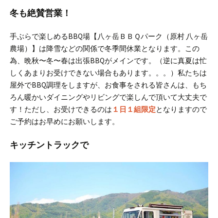
冬も絶賛営業！
手ぶらで楽しめるBBQ場【八ヶ岳ＢＢＱパーク（原村 八ヶ岳
農場）】は降雪などの関係で冬季間休業となります。
この
為、晩秋〜冬〜春は出張BBQがメインです。（逆に真夏は忙
しくあまりお受けできない場合もあります。。。）
私たちは
屋外でBBQ調理をしますが、お食事をされる皆さんは、もち
ろん暖かいダイニングやリビングで楽しんで頂いて大丈夫で
す！
ただし、お受けできるのは
１日１組限定
となりますので
ご予約はお早めにお願いします。
キッチントラックで