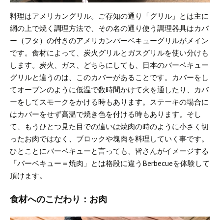
料理はアメリカングリル。
ご存知の通り「グリル」とは主に
網の上で焼く調理方法で、その名の通り使う調理器具はカバ
ー（フタ）の付きのアメリカンバーベキューグリルがメイン
です。
食材によって、炭火グリルとガスグリルを使い分けも
します。
炭火、ガス、どちらにしても、日本のバーベキュー
グリルと違うのは、このカバーがあることです。
カバーをし
てオーブンのように低温で数時間かけて火を通したり、カバ
ーをしてスモークをかける時もあります。ステーキの場合に
はカバーをせず高温で焼き色を付ける時もあります。
そし
て、もうひとつ見た目での違いは焼肉の時のように小さく切
ったお肉ではなく、ブロックや塊肉を料理していく事です。
ひとことにバーベキューと言っても、皆さんがイメージする
「バーベキュー＝焼肉」とは格段に違うBerbecueを体験して
頂けます。
食材へのこだわり：お肉