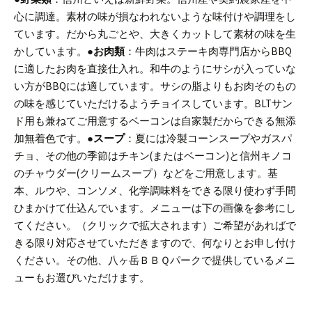
心に調達。素材の味が損なわれないような味付けや調理をし
ています。だから丸ごとや、大きくカットして素材の味を生
かしています。
●お肉類
：牛肉はステーキ肉専門店からBBQ
に適したお肉を直接仕入れ。和牛のようにサシが入っていな
い方がBBQには適しています。サシの脂よりもお肉そのもの
の味を感じていただけるようチョイスしています。
BLTサン
ド用も兼ねてご用意するベーコンは自家製だからできる無添
加無着色です。
●スープ
：夏には冷製コーンスープやガスパ
チョ、その他の季節はチキン(またはベーコン)と信州キノコ
のチャウダー(クリームスープ）などをご用意します。基
本、ルウや、コンソメ、化学調味料をできる限り使わず手間
ひまかけて仕込んでいます。
メニューは下の画像を参考にし
てください。（クリックで拡大されます）
ご希望があればで
きる限り対応させていただきますので、何なりとお申し付け
ください。
その他、八ヶ岳ＢＢＱパークで提供しているメニ
ューもお選びいただけます。