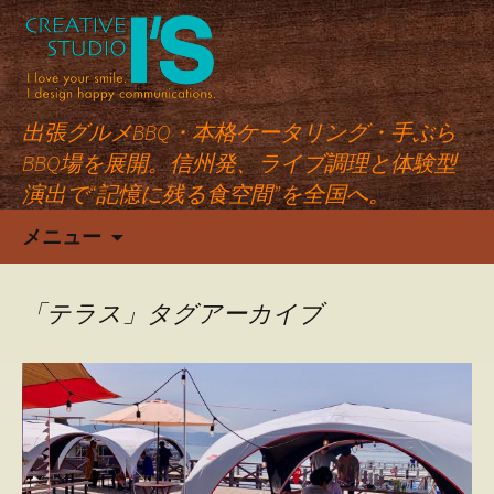
出張グルメBBQ・本格ケータリング・手ぶら
BBQ場を展開。信州発、ライブ調理と体験型
演出で“記憶に残る食空間”を全国へ。
コ
メニュー
ン
テ
ン
「テラス」タグアーカイブ
ツ
へ
ス
キ
ッ
プ