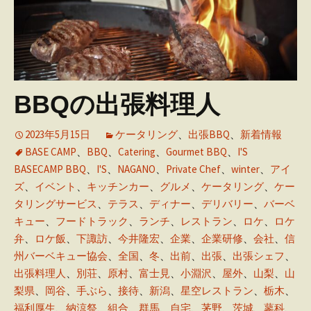
BBQの出張料理人
2023年5月15日
ケータリング
、
出張BBQ
、
新着情報
BASE CAMP
、
BBQ
、
Catering
、
Gourmet BBQ
、
I'S
BASECAMP BBQ
、
I'S
、
NAGANO
、
Private Chef
、
winter
、
アイ
ズ
、
イベント
、
キッチンカー
、
グルメ
、
ケータリング
、
ケー
タリングサービス
、
テラス
、
ディナー
、
デリバリー
、
バーベ
キュー
、
フードトラック
、
ランチ
、
レストラン
、
ロケ
、
ロケ
弁
、
ロケ飯
、
下諏訪
、
今井隆宏
、
企業
、
企業研修
、
会社
、
信
州バーベキュー協会
、
全国
、
冬
、
出前
、
出張
、
出張シェフ
、
出張料理人
、
別荘
、
原村
、
富士見
、
小淵沢
、
屋外
、
山梨
、
山
梨県
、
岡谷
、
手ぶら
、
接待
、
新潟
、
星空レストラン
、
栃木
、
福利厚生
、
納涼祭
、
組合
、
群馬
、
自宅
、
茅野
、
茨城
、
蓼科
、