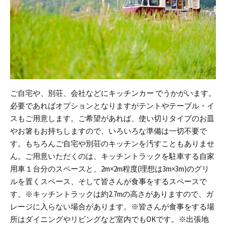
ご自宅や、別荘、会社などにキッチンカー でうかがいます。
必要であればオプションとなりますがテントやテーブル・イ
スもご用意します。
ご希望があれば、使い切りタイプのお皿
やお箸もお持ちしますので、いろいろな準備は一切不要で
す。もちろんご自宅や別荘のキッチンを汚すこともありませ
ん。
ご用意いただくのは、キッチントラックを駐車する自家
用車１台分のスペースと、2m×2m程度(理想は3m×3m)のグリ
ルを置くスペース、そして皆さんが食事をするスペースで
す。
※キッチントラックは約2.7mの高さがありますので、ガ
レージに入らない場合があります。
※皆さんが食事をする場
所はダイニングやリビングなど室内でもOKです。
※出張地