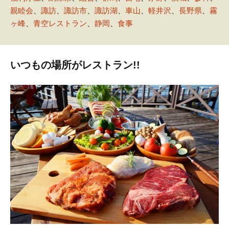
親睦会
、
諏訪
、
諏訪市
、
諏訪湖
、
車山
、
軽井沢
、
長野県
、
霧
ヶ峰
、
青空レストラン
、
静岡
、
食事
いつもの場所がレストラン!!