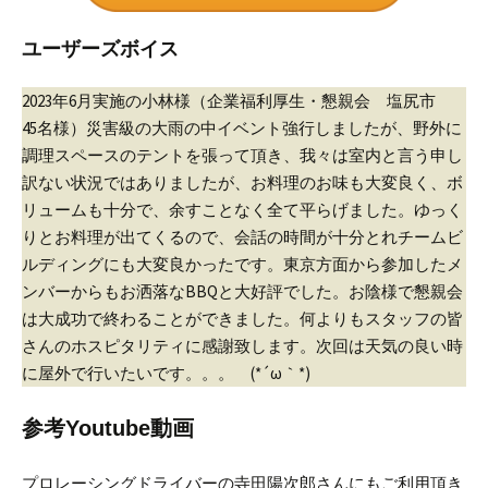
ユーザーズボイス
2023年6月実施の小林様（企業福利厚生・懇親会 塩尻市
45名様）
災害級の大雨の中イベント強行しましたが、野外に
調理スペースのテントを張って頂き、我々は室内と言う申し
訳ない状況ではありましたが、お料理のお味も大変良く、ボ
リュームも十分で、余すことなく全て平らげました。
ゆっく
りとお料理が出てくるので、会話の時間が十分とれチームビ
ルディングにも大変良かったです。
東京方面から参加したメ
ンバーからもお洒落なBBQと大好評でした。
お陰様で懇親会
は大成功で終わることができました。
何よりもスタッフの皆
さんのホスピタリティに感謝致します。
次回は天気の良い時
に屋外で行いたいです。。。 (*´ω｀*)
参考Youtube動画
プロレーシングドライバーの寺田陽次郎さんにもご利用頂き