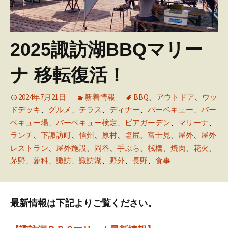
2025諏訪湖BBQマリー
ナ 移転復活！
2024年7月21日
新着情報
BBQ
、
アウトドア
、
ウッ
ドデッキ
、
グルメ
、
テラス
、
ディナー
、
バーベキュー
、
バー
ベキュー場
、
バーベキュー検定
、
ビアガーデン
、
マリーナ
、
ランチ
、
下諏訪町
、
信州
、
原村
、
塩尻
、
富士見
、
屋外
、
屋外
レストラン
、
屋外施設
、
岡谷
、
手ぶら
、
桟橋
、
焼肉
、
花火
、
茅野
、
蓼科
、
諏訪
、
諏訪湖
、
野外
、
長野
、
食事
最新情報は下記よりご覧ください。