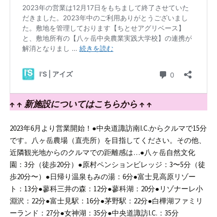
↑ ↑
新施設についてはこちらから
↑ ↑
2023年6月より営業開始！
●中央道諏訪南I.C.からクルマで15分
です。八ヶ岳農場（直売所）を目指してください。
その他、
近隣観光地からのクルマでの距離感は…
●八ヶ岳自然文化
園：3分（徒歩20分）
●原村ペンションビレッジ：3〜5分（徒
歩20分〜）
●日帰り温泉もみの湯：6分
●富士見高原リゾー
ト：13分
●蓼科三井の森：12分
●蓼科湖：20分
●リゾナーレ小
淵沢：22分
●富士見駅：16分
●茅野駅：22分
●白樺湖ファミリ
ーランド：27分
●女神湖：35分
●中央道諏訪I.C.：35分