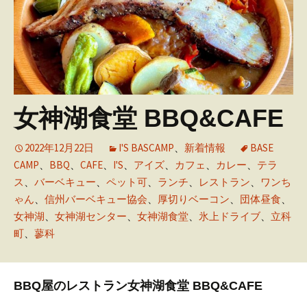
女神湖食堂 BBQ&CAFE
2022年12月22日
I'S BASCAMP
、
新着情報
BASE
CAMP
、
BBQ
、
CAFE
、
I'S
、
アイズ
、
カフェ
、
カレー
、
テラ
ス
、
バーベキュー
、
ペット可
、
ランチ
、
レストラン
、
ワンち
ゃん
、
信州バーベキュー協会
、
厚切りベーコン
、
団体昼食
、
女神湖
、
女神湖センター
、
女神湖食堂
、
氷上ドライブ
、
立科
町
、
蓼科
BBQ屋のレストラン
女神湖食堂 BBQ&CAFE