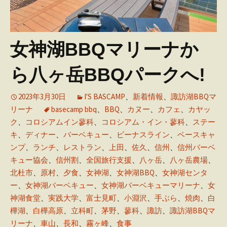
女神湖BBQマリーナか
ら八ヶ岳BBQパークへ!
2023年3月30日
I'S BASCAMP
、
新着情報
、
諏訪湖BBQマ
リーナ
basecamp bbq
、
BBQ
、
カヌー
、
カフェ
、
カヤッ
ク
、
コロシアムイン蓼科
、
コロシアム・イン・蓼科
、
ステー
キ
、
ディナー
、
バーベキュー
、
ビーナスライン
、
ベースキャ
ンプ
、
ランチ
、
レストラン
、
上田
、
佐久
、
信州
、
信州バーベ
キュー協会
、
信州割
、
全国旅行支援
、
八ヶ岳
、
八ヶ岳農場
、
北杜市
、
原村
、
夕食
、
女神湖
、
女神湖BBQ
、
女神湖センタ
ー
、
女神湖バーベキュー
、
女神湖バーベキューマリーナ
、
女
神湖食堂
、
実践大学
、
富士見町
、
小淵沢
、
手ぶら
、
焼肉
、
白
樺湖
、
白樺高原
、
立科町
、
茅野
、
蓼科
、
諏訪
、
諏訪湖BBQマ
リーナ
、
車山
、
長和
、
霧ヶ峰
、
食事