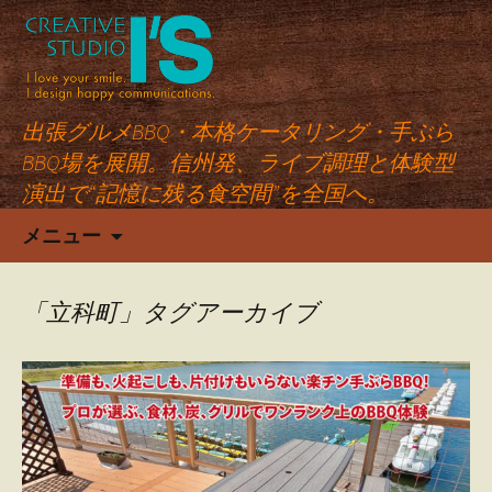
出張グルメBBQ・本格ケータリング・手ぶら
BBQ場を展開。信州発、ライブ調理と体験型
演出で“記憶に残る食空間”を全国へ。
コ
メニュー
ン
テ
ン
「立科町」タグアーカイブ
ツ
へ
ス
キ
ッ
プ