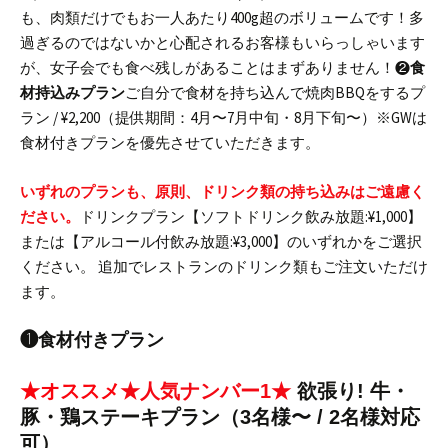
も、肉類だけでもお一人あたり400g超のボリュームです！
多
過ぎるのではないかと心配されるお客様もいらっしゃいます
が、女子会でも食べ残しがあることはまずありません！
❷
食
材持込みプラン
ご自分で食材を持ち込んで焼肉BBQをするプ
ラン / ¥2,200（提供期間：4月〜7月中旬・8月下旬〜）
※GWは
食材付きプランを優先させていただきます。
いずれのプランも、原則、ドリンク類の持ち込みはご遠慮く
ださい。
ドリンクプラン【ソフトドリンク飲み放題:¥1,000】
または【アルコール付飲み放題:¥3,000】のいずれかをご選択
ください。 追加でレストランのドリンク類もご注文いただけ
ます。
❶食材付きプラン
★オススメ
★人気ナンバー1★
欲張り! 牛・
豚・鶏ステーキプラン（3名様〜 / 2名様対応
可）