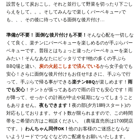
設営をして炭おこし。それと並行して野菜を切ったり下ごし
らえをして。。。
そしてみんなで楽しくバーベキュー♪
で
も、、、その後に待っている面倒な後片付け…
準備が不要！ 面倒な後片付けも不要！
そんな心配を一切しな
くて良く、楽チンにバーベキューを楽しめるのが手ぶらバー
ベキューです。
普段とはちょっと違ったバーベキューを楽し
みたい！そんなあなたにピッタリです!!
他の多くの手ぶら
BBQ場と違い、
炭の火起こしまで済んでいる
から女子会でも
安心！
さらに面倒な後片付けもお任せ!!
まさに、手ぶらで行
って、手ぶらで帰る事ができる
楽チンBBQ
が楽しめます！
雨
でも安心
！
テントが張ってあるので雨の日でも安心です！
雨
が降って、せっかくの計画が中止や延期になってしまうこと
もありません。
夜もできます！
夜の部(夕方18時スタート)の
対応もしております。
サイト数が限られますので、この時間
帯をご希望の方はご相談ください。
（農場直売所は17:00閉店
です。）
わんちゃん同伴OK！
他のお客様のご迷惑とならな
いようリードでつなぐなどのご配慮をお願いいたします。