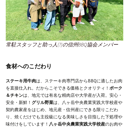
常駐スタッフと助っ人(?)の信州BBQ協会メンバー
食材へのこだわり
ステーキ用牛肉
は、ステーキ肉専門店からBBQに適したお肉
を直接仕入れ。だからこそできる価格とクオリティ！
ポーク
＆チキン
は、地元では有名な精肉店や大学産が入荷。安心・
安全・新鮮！
グリル野菜
は、八ヶ岳中央農業実践大学校産や
契約農家産をはじめ、地元産・信州産にできる限りこだわ
り、焼くだけでも主役級になる美味しさを目指した下処理や
味付けをしています！
八ヶ岳中央農業実践大学校産
のお肉や