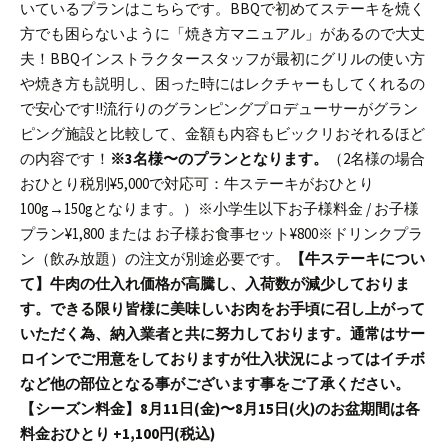
いているプランはこちらです。
BBQで初めてステーキを焼く
方でも困らないように「焼き方マニュアル」があるので大丈
夫！
BBQインストラクタースタッフが最初にグリルの使い方
や焼き方も説明し、困った時にはレクチャーもしてくれるの
で安心です!!
流行りのグランピングプロデューサーがグラン
ピング施設と比較して、金額も内容もビックリおそれるほど
の内容です！
※3名様〜のプランとなります。
（2名様の場合
おひとり税別¥5,000で対応可：牛ステーキがおひとり
100g→150gとなります。）
※小学生以下お子様料金 / お子様
プラン¥1,800 または お子様お食事セット¥800
※ドリンクプラ
ン（飲み放題）の注文が別途必要です。
【牛ステーキについ
て】
牛肉の仕入れ価格が高騰し、入荷数が減少しておりま
す。できる限り皆様に美味しいお肉をお手頃に召し上がって
いただく為、納入業者と共に努力しております。
通常はサー
ロインでご用意をしておりますが仕入状況によってはイチボ
など他の部位となる事がございます事をご了承ください。
【シーズン料金】
8月11日(金)〜8月15日(火)のお盆期間は各
料金おひとり +1,100円(税込)