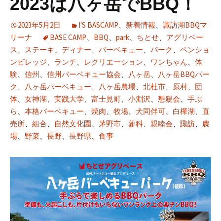
2023は八ヶ岳でBBQ！
2023年5月2日
I'S BASCAMP
、
新着情報
、
諏訪湖BBQマ
リーナ
BASE CAMP
、
BBQ
、
park
、
ちとせ
、
アグリベー
ス
、
ステーキ
、
ディナー
、
バーベキュー
、
パーク
、
ペンショ
ンビレッジ
、
ランチ
、
レクリエーション
、
ワンちゃん
、
体
験
、
信州
、
信州バーベキュー協会
、
八ヶ岳
、
八ヶ岳BBQパー
ク
、
八ヶ岳バーベキュー
、
八ヶ岳農場
、
北杜市
、
原村
、
団
体
、
女神湖
、
実践大学
、
富士見町
、
小淵沢
、
懇親会
、
手ぶ
ら
、
本格バーベキュー
、
焼肉
、
牧場
、
犬同伴可
、
白樺湖
、
直
売所
、
組合
、
自然文化園
、
茅野市
、
蓼科
、
親睦会
、
諏訪
、
農
場
、
野菜
、
長野
、
長野県
、
食事