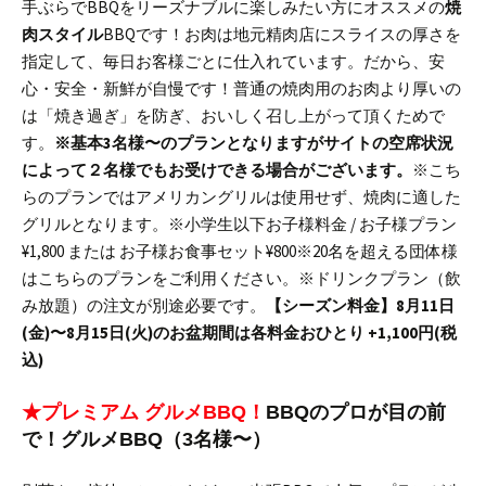
手ぶらでBBQをリーズナブルに楽しみたい方にオススメの
焼
肉スタイル
BBQです！
お肉は地元精肉店にスライスの厚さを
指定して、毎日お客様ごとに仕入れています。だから、安
心・安全・新鮮が自慢です！
普通の焼肉用のお肉より厚いの
は「焼き過ぎ」を防ぎ、おいしく召し上がって頂くためで
す。
※基本3名様〜のプランとなりますがサイトの空席状況
によって２名様でもお受けできる場合がございます。
※こち
らのプランではアメリカングリルは使用せず、焼肉に適した
グリルとなります。
※小学生以下お子様料金 / お子様プラン
¥1,800 または お子様お食事セット¥800
※20名を超える団体様
はこちらのプランをご利用ください。
※ドリンクプラン（飲
み放題）の注文が別途必要です。
【シーズン料金】
8月11日
(金)〜8月15日(火)のお盆期間は各料金おひとり +1,100円(税
込)
★プレミアム グルメBBQ！
BBQのプロが目の前
で！グルメBBQ（3名様〜）