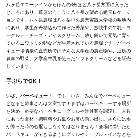
八ヶ岳エコーラインからほんの3分ほど八ヶ岳方面に入った
ところにあり、草原の向こうに八ヶ岳が望める絶景ロケーシ
ョンです。
八ヶ岳農場は八ヶ岳中央農業実践大学校の敷地内
にあり、学生が丹精込めて作った野菜や、放牧牛の牛乳・ヨ
ーグルト・チーズ・アイスクリーム、放し飼いで元気に育っ
ているニワトリの卵などが生産されている農場です。
バーベ
キュー場隣接の直売所ではそんな大学産の農産物や、近所の
農家の野菜、大学産牛乳を使ったソフトクリームなどを販売
しています。
手ぶらでOK！
いざ、バーベキュー！
でも…
いざ、みんなでバーベキュー
となると幹事さんは大変です！
まずはバーベキューする場所
を決め、必要なバーベキューグリルや道具類を調達し、人数
にあった食材・調味料やお皿やお箸の買い出し。さらには雨
が降った時の心配もしなくてはなりません！
会場に着いたら
バーベキューができるようにグリルやテーブル・イスなどを