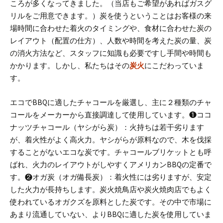
ころが多くなってきました。（当店もご希望があればガスグ
リルをご用意できます。）
炭を使うということはお客様の来
場時間に合わせた着火のタイミングや、食材に合わせた炭の
レイアウト（配置の仕方）、人数や時間を考えた炭の量、炭
の消火方法など、スタッフに知識も必要ですし手間や時間も
かかります。
しかし、私たちはその
炭火
にこだわっていま
す。
エコでBBQに適したチャコールを厳選し、主に２種類のチャ
コールをメーカーから直接調達して使用しています。
❶ココ
ナッツチャコール（ヤシがら炭）：火持ちは若干劣ります
が、着火性がよく高火力。ヤシがらが原料なので、木を伐採
することがないエコな炭です。チャコールブリケットとも呼
ばれ、火力のレイアウトがしやすくアメリカンBBQの定番で
す。
❷オガ炭（オガ備長炭）：着火性には劣りますが、安定
した火力が長持ちします。炭火焼鳥店や炭火焼肉店でもよく
使われているオガクズを原料とした炭です。その中で市場に
あまり流通していない、よりBBQに適した炭を使用していま