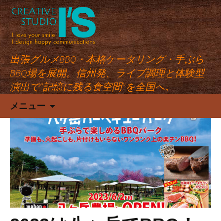
出張グルメBBQ・本格ケータリング・手ぶら
BBQ場を展開。信州発、ライブ調理と体験型
演出で“記憶に残る食空間”を全国へ。
コ
メニュー
ン
テ
ン
ツ
へ
ス
キ
ッ
プ