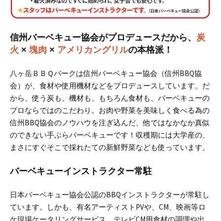
信州バーベキュー協会がプロデュース
だから、
炭
火
×
塊肉
×
アメリカングリル
の本格派！
八ヶ岳ＢＢＱパークは信州バーベキュー協会（信州BBQ協
会）が、食材や使用機材などをプロデュースしています。
だ
から、使う炭も、機材も、もちろん食材も、バーベキューの
プロならではのこだわり。お肉や野菜を美味しく食べる為の
信州BBQ協会のノウハウを注ぎ込んだ、他ではなかなか真似
のできない手ぶらバーベキューです！
収穫期には大学産の、
まさにすぐそこで採れたての新鮮野菜なども使っています。
バーベキューインストラクター常駐
日本バーベキュー協会公認のBBQインストラクターが常駐し
ています。
しかも、有名アーティストPVや、CM、映画等ロ
ケ現場ケータリングサービス。テレビCM用食材の調理や出