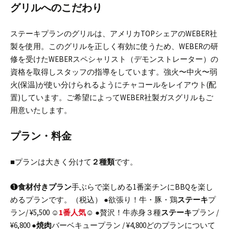
グリルへのこだわり
ステーキプランのグリルは、アメリカTOPシェアのWEBER社
製を使用。
このグリルを正しく有効に使うため、WEBERの研
修を受けたWEBERスペシャリスト（デモンストレーター）の
資格を取得しスタッフの指導をしています。
強火〜中火〜弱
火(保温)が使い分けられるようにチャコールをレイアウト(配
置)しています。
ご希望によってWEBER社製ガスグリルもご
用意いたします。
プラン・料金
■プランは大きく分けて
２種類
です。
❶
食材付きプラン
手ぶらで楽しめる1番楽チンにBBQを楽し
めるプランです。（税込）
●欲張り！牛・豚・鶏
ステーキ
プ
ラン/ ¥5,500 ☺︎
1番人気
☺︎
●贅沢！牛赤身３種
ステーキ
プラン /
¥6,800
●
焼肉
バーベキュープラン / ¥4,800
どのプランについて