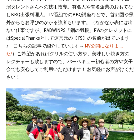
演タレントさんへの技術指導。有名人や有名企業のおもてな
しBBQ出張料理人。TV番組でのBBQ講座などで、首都圏や県
外からもお呼びのかかる強者もいます。（なかなか表には出
ない仕事ですが、RADWINPS「鋼の羽根」PVのクレジットに
はSpecial Thanksとして運営元の【I’S】の名前が出ています
♪ こちらの記事で紹介しています→
MV公開になりまし
た!
）
ご希望があればグリルの使い方や、美味しい焼き方の
レクチャーも致しますので、バーベキュー初心者の方や女子
会でも安心してご利用いただけます！
お気軽にお声がけくだ
さい！