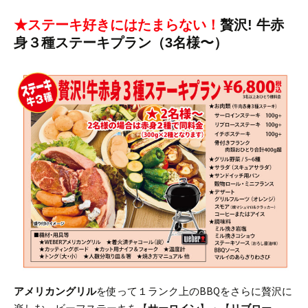
★ステーキ好きにはたまらない！
贅沢! 牛赤
身３種ステーキプラン（3名様〜）
アメリカングリル
を使って１ランク上のBBQをさらに贅沢に