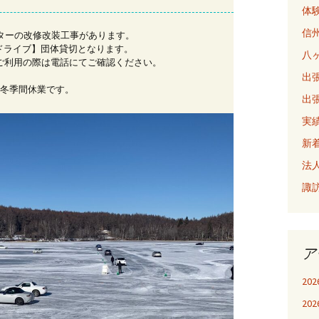
体
信
湖センターの改修改装工事があります。
ドライブ】団体貸切となります。
八
ご利用の際は電話にてご確認ください。
出張
は冬季間休業です。
出張
実
新
法
諏
ア
20
20