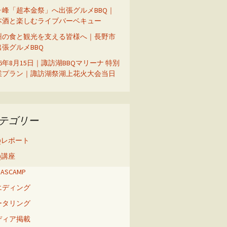
ヶ峰「超本金祭」へ出張グルメBBQ｜
本酒と楽しむライブバーベキュー
州の食と観光を支える皆様へ｜長野市
出張グルメBBQ
26年8月15日｜諏訪湖BBQマリーナ 特別
業プラン｜諏訪湖祭湖上花火大会当日
テゴリー
Qレポート
Q講座
 BASCAMP
エディング
ータリング
ディア掲載