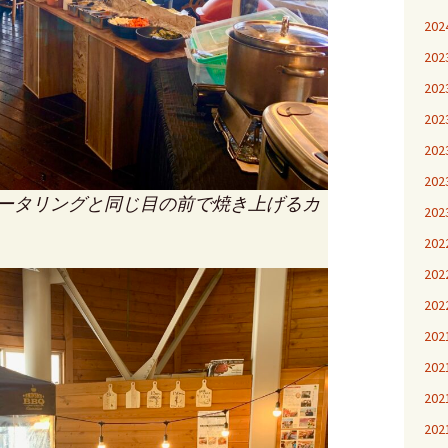
20
20
20
20
20
20
ータリングと同じ目の前で焼き上げるカ
20
20
20
20
20
20
20
20