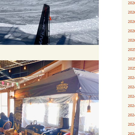
20
20
20
20
20
20
20
20
20
20
20
20
20
20
20