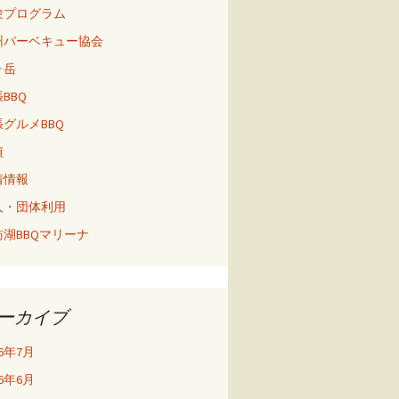
験プログラム
州バーベキュー協会
ヶ岳
BBQ
グルメBBQ
績
着情報
人・団体利用
訪湖BBQマリーナ
ーカイブ
26年7月
26年6月