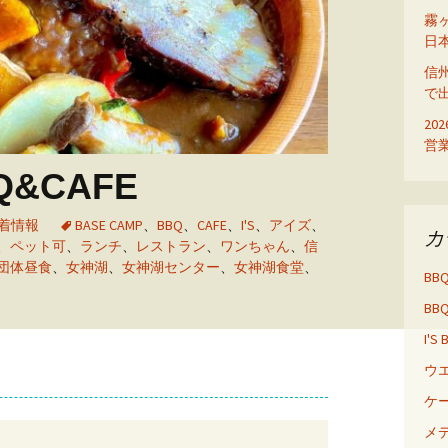
ディ
霧
日
信
で
20
営
&CAFE
着情報
BASE CAMP
、
BBQ
、
CAFE
、
I'S
、
アイズ
、
カ
、
ペット可
、
ランチ
、
レストラン
、
ワンちゃん
、
信
団体昼食
、
女神湖
、
女神湖センター
、
女神湖食堂
、
BB
BB
I'S
ウ
ケ
メ