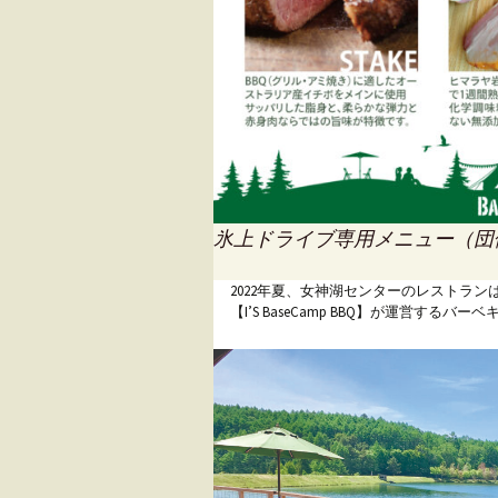
氷上ドライブ専用メニュー（団
2022年夏、女神湖センターのレストラン
【I’S BaseCamp BBQ】が運営す