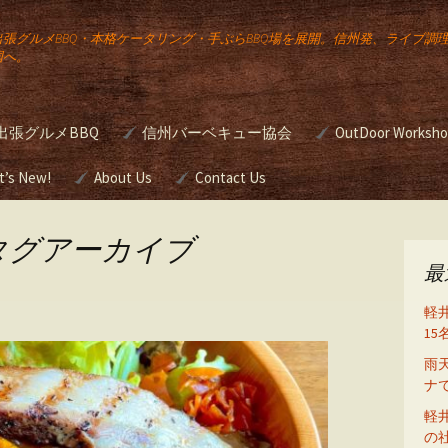
出張グルメBBQ・本格ケータリング・手ぶらBBQ場を展開。信州発、ライブ調
国へ。
出張グルメBBQ
信州バーベキュー協会
OutDoor Worksh
公
宅向け出張
t’s New!
About Us
JBBQA バーベキュー検
Contact Us
本格バーベキュ
定
ワンアップ バー
のケータリン
ー講座
タグアーカイブ
Gourmet
ュー
g
最
簡単スモーク講
の出張ライ
軽
め方
グ
野外活動研修
1
雨
前挙
・ウエディ
BBQグリルのシ
ナ
たは
ング（ガスグリ
をお
軽
の