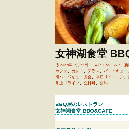
アウトドア・ウエ
ング
ユーザーズボイス
女神湖食堂 BBQ
2022年12月22日
I'S BASCAMP
、
新
カフェ
、
カレー
、
テラス
、
バーベキュー
州バーベキュー協会
、
厚切りベーコン
、
氷上ドライブ
、
立科町
、
蓼科
BBQ屋のレストラン
女神湖食堂 BBQ&CAFE