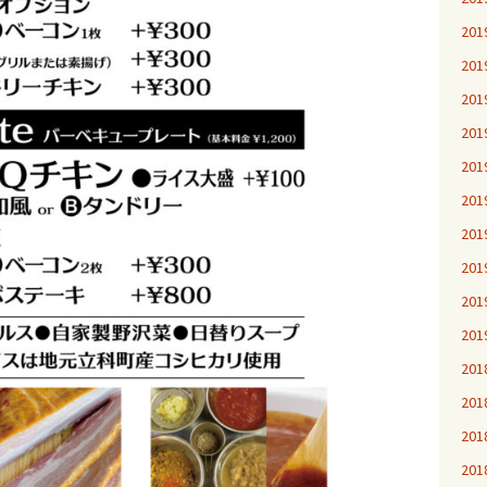
20
20
20
20
20
20
20
20
20
20
20
20
20
20