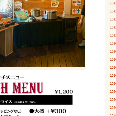
20
20
20
20
20
20
20
20
20
20
20
20
20
20
20