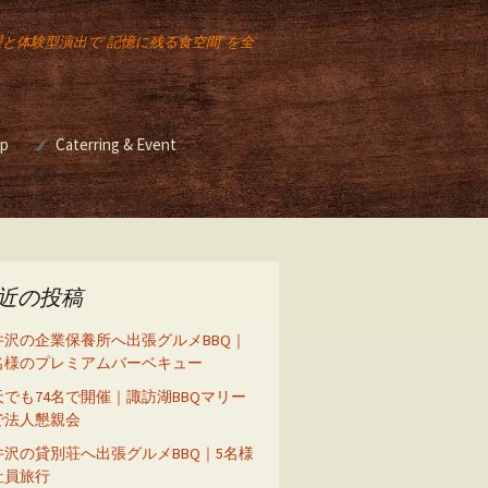
理と体験型演出で“記憶に残る食空間”を全
op
Caterring & Event
ー講座
Event & Catering
バーベキュー イベント
ベキュ
2025年のクリスマスも
イベント出店
スモークチキンレッグ
販売します！
バーベキュー イベント
近の投稿
座
井沢の企業保養所へ出張グルメBBQ｜
5名様のプレミアムバーベキュー
天でも74名で開催｜諏訪湖BBQマリー
ーズニ
で法人懇親会
ル）
井沢の貸別荘へ出張グルメBBQ｜5名様
社員旅行