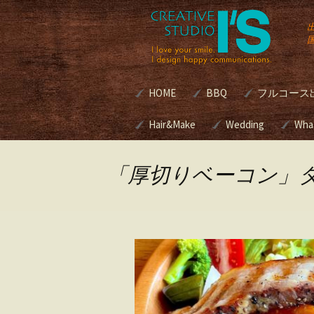
コ
HOME
BBQ
フルコース
ン
テ
ン
Hair&Make
諏訪湖BBQマリーナ[
Wedding
別荘・個人
Wha
式]
グルメBBQ
ツ
へ
Hair&Make
Wedding
ス
本格BBQ
「厚切りベーコン」
キ
グサービス | 
美容室のメニューと料
ブライダルプロデ
BBQ Caterin
ッ
金
スって？
プ
ロケ現場へ
プロデュースの進
ブクッキン
キリスト教式 神
アウトドア
式 人前挙式 あな
ング
どの挙式スタイル
考えですか？