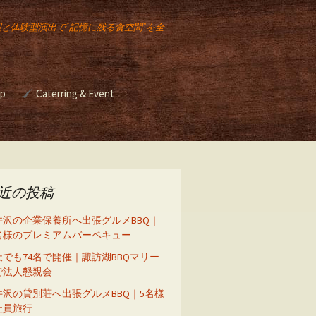
理と体験型演出で“記憶に残る食空間”を全
op
Caterring & Event
ー講座
Event & Catering
バーベキュー イベント
ベキュ
2025年のクリスマスも
イベント出店
スモークチキンレッグ
販売します！
バーベキュー イベント
近の投稿
座
井沢の企業保養所へ出張グルメBBQ｜
5名様のプレミアムバーベキュー
天でも74名で開催｜諏訪湖BBQマリー
ーズニ
で法人懇親会
ル）
井沢の貸別荘へ出張グルメBBQ｜5名様
社員旅行