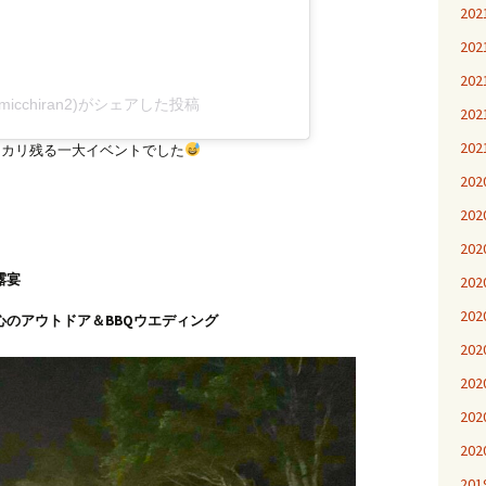
20
20
20
k(@micchiran2)がシェアした投稿
20
20
にシッカリ残る一大イベントでした
20
20
20
露宴
20
20
のアウトドア＆BBQウエディング
20
20
20
20
20