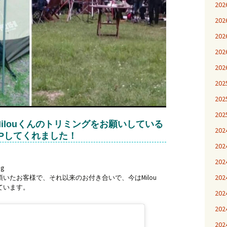
20
20
20
20
20
20
20
20
のMilouくんのトリミングをお願いしている
20
にUPしてくれました！
20
20
g
20
いたお客様で、それ以来のお付き合いで、今はMilou
ています。
20
20
20