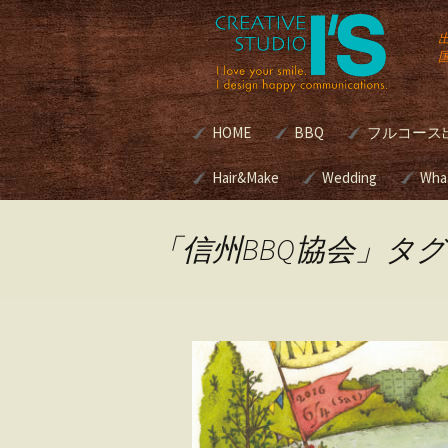
コ
HOME
BBQ
フルコース
ン
テ
ン
Hair&Make
諏訪湖BBQマリーナ[
Wedding
別荘・個人
Wha
式]
グルメBBQ
ツ
へ
Hair&Make
Wedding
ス
本格BBQ
「信州BBQ協会」タ
キ
グサービス | 
美容室のメニューと料
ブライダルプロデ
BBQ Caterin
ッ
金
スって？
プ
ロケ現場へ
プロデュースの進
ブクッキン
キリスト教式 神
アウトドア
式 人前挙式 あな
ング
どの挙式スタイル
考えですか？