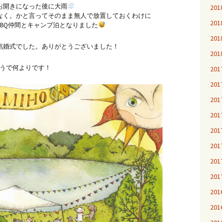
お開きになった後に大雨
20
なく。かと言ってそのまま無人で放置しておくわけに
20
BQ仲間とキャンプ泊となりました
20
結婚式でした。ありがとうございました！
20
ようで何よりです！
20
20
20
20
20
20
20
20
20
20