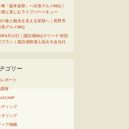
ヶ峰「超本金祭」へ出張グルメBBQ｜
本酒と楽しむライブバーベキュー
州の食と観光を支える皆様へ｜長野市
出張グルメBBQ
26年8月15日｜諏訪湖BBQマリーナ 特別
業プラン｜諏訪湖祭湖上花火大会当日
テゴリー
Qレポート
Q講座
 BASCAMP
エディング
ータリング
ディア掲載