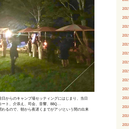
20
20
20
20
20
20
20
20
20
20
20
前日からのキャンプ場セッティングにはじまり、当日
ート、介添え、司会、音響、BBQ…
20
関わるので、朝から夜遅くまでがアッ!という間の出来
20
20