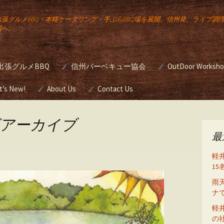
出張グルメBBQ・本格ケータリング・手ぶらBBQ場を展開。信州発、ライブ調
国へ。
出張グルメBBQ
信州バーベキュー協会
OutDoor Worksh
公
宅向け出張
t’s New!
About Us
JBBQA バーベキュー検
Contact Us
本格バーベキュ
定
ワンアップ バー
のケータリン
ー講座
グアーカイブ
Gourmet
ュー
g
最
簡単スモーク講
の出張ライ
軽
め方
グ
野外活動研修
1
雨
前挙
・ウエディ
BBQグリルのシ
ナ
たは
ング（ガスグリ
をお
軽
の