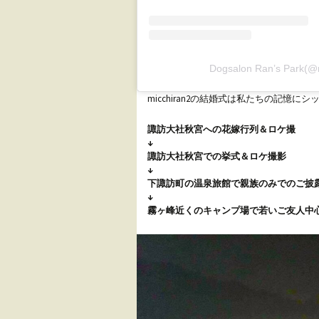
Dogsalon Ran’s Par
micchiran2の結婚式は私たちの記憶
諏訪大社秋宮への花嫁行列＆ロケ撮
↓
諏訪大社秋宮での挙式＆ロケ撮影
↓
下諏訪町の温泉旅館で親族のみでのご披
↓
霧ヶ峰近くのキャンプ場で若いご友人中心