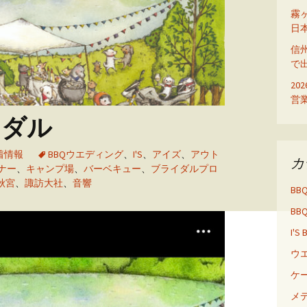
ディ
霧
日
信
で
20
営
イダル
着情報
BBQウエディング
、
I'S
、
アイズ
、
アウト
カ
ナー
、
キャンプ場
、
バーベキュー
、
ブライダルプロ
秋宮
、
諏訪大社
、
音響
BB
BB
I'S
ウ
ケ
メ