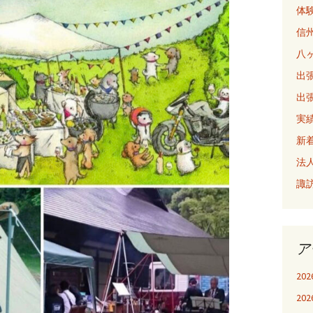
体
信
八
出張
出張
実
新
法
諏
ア
20
20