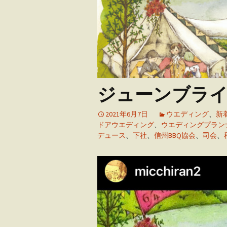
アウトドア・ウエ
ング
ユーザーズボイス
ジューンブラ
2021年6月7日
ウエディング
、
新
ドアウエディング
、
ウエディングプラン
デュース
、
下社
、
信州BBQ協会
、
司会
、