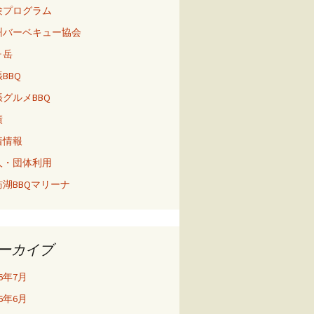
験プログラム
州バーベキュー協会
ヶ岳
BBQ
グルメBBQ
績
着情報
人・団体利用
訪湖BBQマリーナ
ーカイブ
26年7月
26年6月