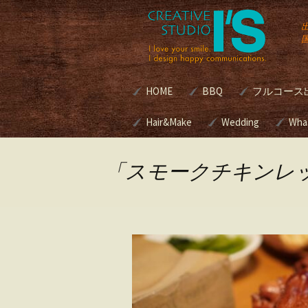
コ
HOME
BBQ
フルコース
ン
テ
ン
Hair&Make
諏訪湖BBQマリーナ[
Wedding
別荘・個人
Wha
式]
グルメBBQ
ツ
へ
Hair&Make
Wedding
ス
本格BBQ
「スモークチキンレ
キ
グサービス | 
美容室のメニューと料
ブライダルプロデ
BBQ Caterin
ッ
金
スって？
プ
ロケ現場へ
プロデュースの進
ブクッキン
キリスト教式 神
アウトドア
式 人前挙式 あな
ング
どの挙式スタイル
考えですか？