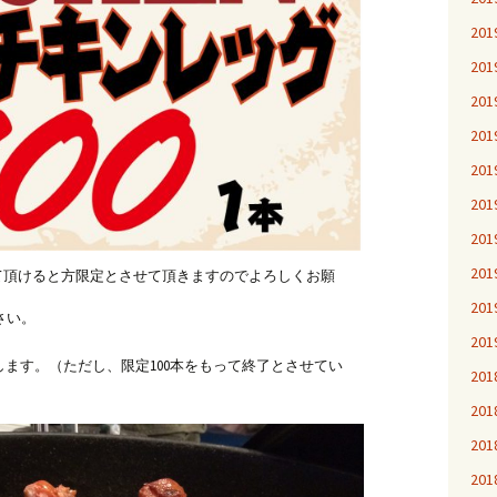
20
20
20
20
20
20
20
20
に来て頂けると方限定とさせて頂きますのでよろしくお願
20
さい。
20
ます。（ただし、限定100本をもって終了とさせてい
20
20
20
20