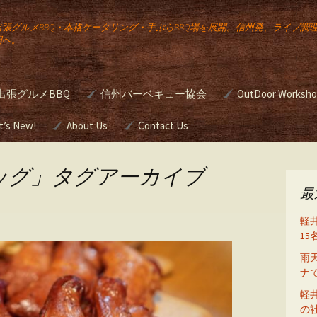
出張グルメBBQ・本格ケータリング・手ぶらBBQ場を展開。信州発、ライブ調
国へ。
出張グルメBBQ
信州バーベキュー協会
OutDoor Worksh
公
宅向け出張
t’s New!
About Us
JBBQA バーベキュー検
Contact Us
本格バーベキュ
定
ワンアップ バー
のケータリン
ー講座
ッグ」タグアーカイブ
Gourmet
ュー
g
最
簡単スモーク講
の出張ライ
軽
め方
グ
野外活動研修
1
雨
前挙
・ウエディ
BBQグリルのシ
ナ
たは
ング（ガスグリ
をお
軽
の