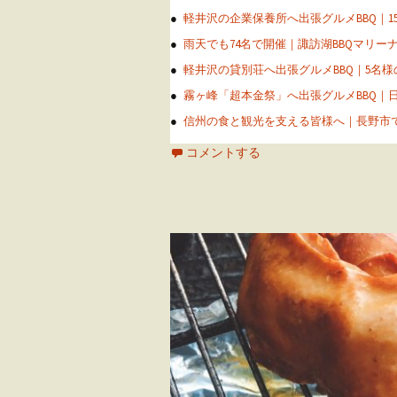
軽井沢の企業保養所へ出張グルメBBQ｜
雨天でも74名で開催｜諏訪湖BBQマリー
軽井沢の貸別荘へ出張グルメBBQ｜5名
霧ヶ峰「超本金祭」へ出張グルメBBQ｜
信州の食と観光を支える皆様へ｜長野市で
コメントする