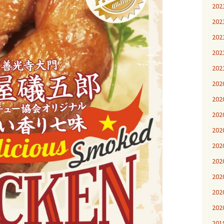
20
20
20
20
20
20
20
20
20
20
20
20
20
20
20