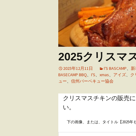
アウトドア・ウエ
ング
ユーザーズボイス
2025クリスマ
2025年12月11日
I'S BASCAMP
、
新
BASECAMP BBQ
、
I'S
、
xmas
、
アイズ
、
ク
ュー
、
信州バーベキュー協会
クリスマスチキンの販売に
い。
下の画像、または、タイトル【2025年