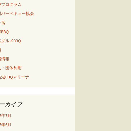
験プログラム
州バーベキュー協会
ヶ岳
BBQ
グルメBBQ
績
着情報
人・団体利用
訪湖BBQマリーナ
ーカイブ
26年7月
26年6月