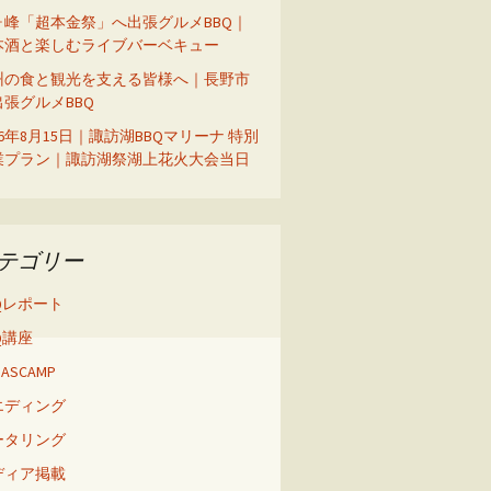
ヶ峰「超本金祭」へ出張グルメBBQ｜
本酒と楽しむライブバーベキュー
州の食と観光を支える皆様へ｜長野市
出張グルメBBQ
26年8月15日｜諏訪湖BBQマリーナ 特別
業プラン｜諏訪湖祭湖上花火大会当日
テゴリー
Qレポート
Q講座
 BASCAMP
エディング
ータリング
ディア掲載