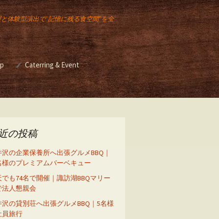
理と体験型演出で“記憶に残る食空間”を全
op
Caterring & Event
ー講座
Event & Catering
バーベキュー イベント
ベキュ
2025年のクリスマスも
イベント出店
スモークチキンレッグ
販売します！
バーベキュー イベント
近の投稿
座
井沢の企業保養所へ出張グルメBBQ｜
5名様のプレミアムバーベキュー
天でも74名で開催｜諏訪湖BBQマリー
ーズニ
で法人懇親会
ル）
井沢の貸別荘へ出張グルメBBQ｜5名様
社員旅行