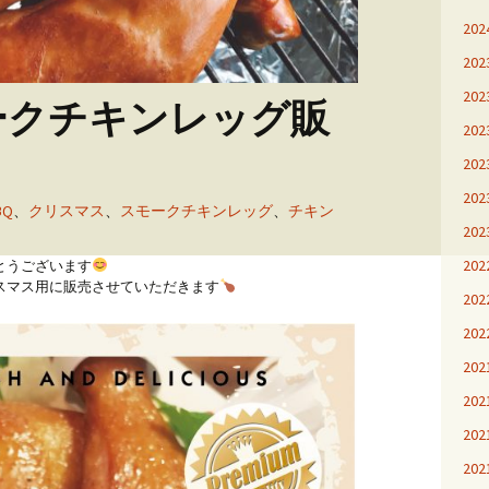
20
20
20
モークチキンレッグ販
20
20
20
BQ
、
クリスマス
、
スモークチキンレッグ
、
チキン
20
20
とうございます
スマス用に販売させていただきます
20
20
20
20
20
20