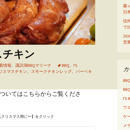
ディ
霧
日
信
で
20
営
スチキン
着情報
、
諏訪湖BBQマリーナ
BBQ
、
I'S
カ
リスマスチキン
、
スモークチキンレッグ
、
バーベキ
BB
BB
ついてはこちらからご覧くださ
I'S
ウ
ケ
もクリスマス用に〜】をクリック
メ