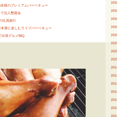
20
15名様のプレミアムバーベキュー
20
ナで法人懇親会
20
様の社員旅行
20
日本酒と楽しむライブバーベキュー
20
出張グルメBBQ
20
20
20
20
20
20
20
20
20
20