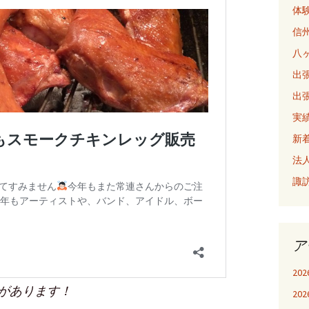
体
信
八
出張
出張
実
新
法
諏
ア
20
があります！
20