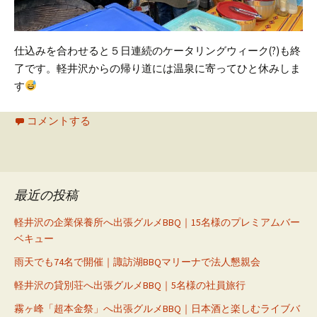
仕込みを合わせると５日連続のケータリングウィーク(?)も終
了です。
軽井沢からの帰り道には温泉に寄ってひと休みしま
す
コメントする
最近の投稿
軽井沢の企業保養所へ出張グルメBBQ｜15名様のプレミアムバー
ベキュー
雨天でも74名で開催｜諏訪湖BBQマリーナで法人懇親会
軽井沢の貸別荘へ出張グルメBBQ｜5名様の社員旅行
霧ヶ峰「超本金祭」へ出張グルメBBQ｜日本酒と楽しむライブバ