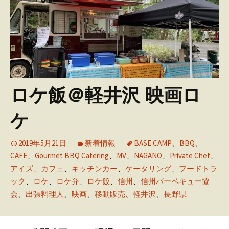
ロケ飯＠軽井沢 映画ロ
ケ
2019年5月21日
新着情報
BASE CAMP
、
BBQ
、
CAFE
、
Gourmet BBQ Catering
、
MV
、
NAGANO
、
Private Chef
、
アイズ
、
カフェ
、
キッチンカー
、
ケータリング
、
フードトラ
ック
、
ロケ
、
ロケ弁
、
ロケ飯
、
信州
、
信州バーベキュー協
会
、
出張料理人
、
映画
、
移動販売
、
軽井沢
、
長野県