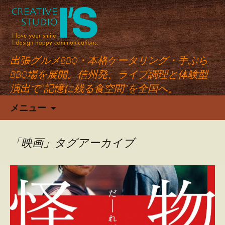
出張グルメBBQ・本格ケータリング・手ぶら
BBQ場を展開。信州発、ライブ調理と体験型
演出で“記憶に残る食空間”を全国へ。
コ
メニュー
ン
テ
ン
「映画」タグアーカイブ
ツ
へ
ス
キ
ッ
プ