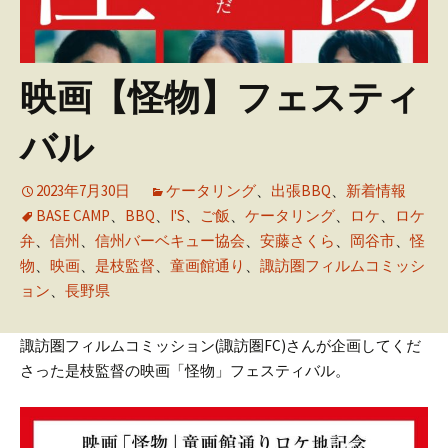
映画【怪物】フェスティ
バル
2023年7月30日
ケータリング
、
出張BBQ
、
新着情報
BASE CAMP
、
BBQ
、
I'S
、
ご飯
、
ケータリング
、
ロケ
、
ロケ
弁
、
信州
、
信州バーベキュー協会
、
安藤さくら
、
岡谷市
、
怪
物
、
映画
、
是枝監督
、
童画館通り
、
諏訪圏フィルムコミッシ
ョン
、
長野県
諏訪圏フィルムコミッション(諏訪圏FC)さんが企画してくだ
さった是枝監督の映画「怪物」フェスティバル。