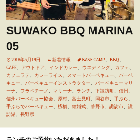
SUWAKO BBQ MARINA
05
2018年5月19日
新着情報
BASE CAMP
、
BBQ
、
CAFE
、
アウトドア
、
インドカレー
、
ウエディング
、
カフェ
、
カフェラテ
、
カレーライス
、
スマートバーベキュー
、
バーベ
キュー
、
バーベキューインストラクター
、
バーベキューマリ
ーナ
、
フラペチーノ
、
マリーナ
、
ランチ
、
下諏訪町
、
信州
、
信州バーベキュー協会
、
原村
、
富士見町
、
岡谷市
、
手ぶら
、
手ぶらでバーベキュー
、
桟橋
、
結婚式
、
茅野市
、
諏訪市
、
諏
訪湖
、
長野県
ランチのご予約いただきました！