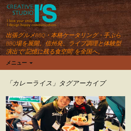
出張グルメBBQ・本格ケータリング・手ぶら
BBQ場を展開。信州発、ライブ調理と体験型
演出で“記憶に残る食空間”を全国へ。
コ
メニュー
ン
テ
ン
「カレーライス」タグアーカイブ
ツ
へ
ス
キ
ッ
プ