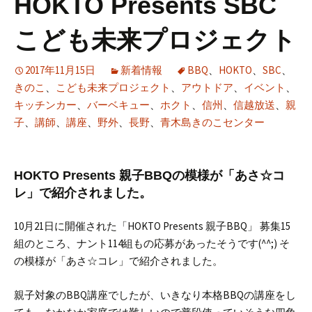
HOKTO Presents SBC
こども未来プロジェクト
2017年11月15日
新着情報
BBQ
、
HOKTO
、
SBC
、
きのこ
、
こども未来プロジェクト
、
アウトドア
、
イベント
、
キッチンカー
、
バーベキュー
、
ホクト
、
信州
、
信越放送
、
親
子
、
講師
、
講座
、
野外
、
長野
、
青木島きのこセンター
HOKTO Presents 親子BBQの模様が「あさ☆コ
レ」で紹介されました。
10月21日に開催された「HOKTO Presents 親子BBQ」
募集15
組のところ、ナント114組もの応募があったそうです(^^;)
そ
の模様が「あさ☆コレ」で紹介されました。
親子対象のBBQ講座でしたが、いきなり本格BBQの講座をし