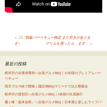
投
←
2017初級バーベキュー検定 まだ空きがありま
す!!
グリルを買ったら、まず…
→
稿
ナ
ビ
最近の投稿
ゲ
ー
軽井沢の企業保養所へ出張グルメBBQ｜15名様のプレミアムバー
ベキュー
シ
雨天でも74名で開催｜諏訪湖BBQマリーナで法人懇親会
ョ
ン
軽井沢の貸別荘へ出張グルメBBQ｜5名様の社員旅行
霧ヶ峰「超本金祭」へ出張グルメBBQ｜日本酒と楽しむライブバ