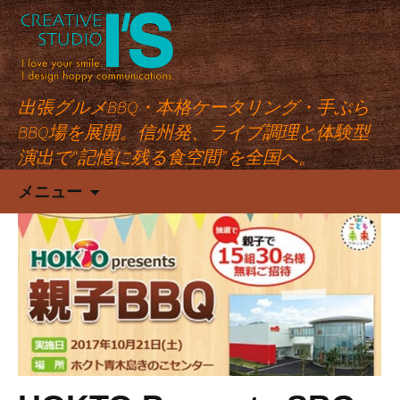
出張グルメBBQ・本格ケータリング・手ぶら
BBQ場を展開。信州発、ライブ調理と体験型
演出で“記憶に残る食空間”を全国へ。
コ
メニュー
ン
テ
ン
ツ
へ
ス
キ
ッ
プ