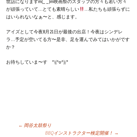
世話になりますm(_ _)m映画祭のスタッフの方々も若い方々
が頑張っていて…とても素晴らしい
…私たちも頑張らずに
はいられないなぁ〜と、感じます。
アイズとして今夜8月21日が最後の出店！今夜はシンデレ
ラ…予定が空いてる方〜是非、足を運んでみてはいかがです
か？
お待ちしていま〜す *\(^o^)/*
投
←
岡谷太鼓祭り
BBQインストラクター検定開催！
→
稿