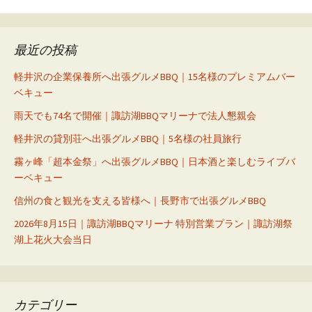
ナ
ビ
最近の投稿
ゲ
ー
軽井沢の企業保養所へ出張グルメBBQ｜15名様のプレミアムバー
ベキュー
シ
雨天でも74名で開催｜諏訪湖BBQマリーナで法人懇親会
ョ
ン
軽井沢の貸別荘へ出張グルメBBQ｜5名様の社員旅行
霧ヶ峰「超本金祭」へ出張グルメBBQ｜日本酒と楽しむライブバ
ーベキュー
信州の食と観光を支える皆様へ｜長野市で出張グルメBBQ
2026年8月15日｜諏訪湖BBQマリーナ 特別営業プラン｜諏訪湖祭
湖上花火大会当日
カテゴリー