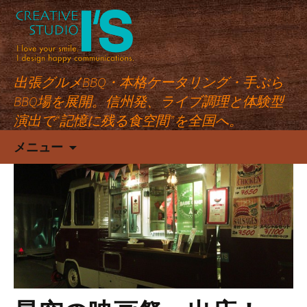
出張グルメBBQ・本格ケータリング・手ぶら
BBQ場を展開。信州発、ライブ調理と体験型
演出で“記憶に残る食空間”を全国へ。
コ
メニュー
ン
テ
ン
ツ
へ
ス
キ
ッ
プ