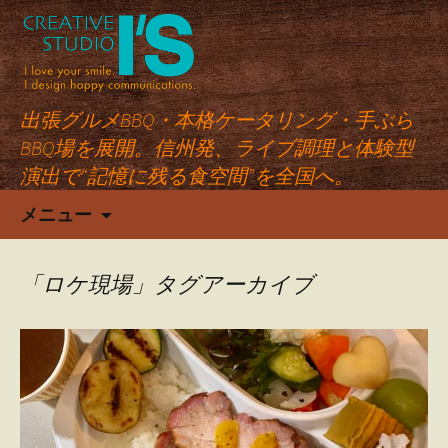
出張グルメBBQ・本格ケータリング・手ぶら
BBQ場を展開。信州発、ライブ調理と体験型
演出で“記憶に残る食空間”を全国へ。
コ
メニュー
ン
テ
ン
「ロケ現場」タグアーカイブ
ツ
へ
ス
キ
ッ
プ