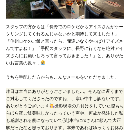
スタッフの方からは
「長野でのロケだからアイズさんがケー
タリングしてくれるんじゃないかと期待して来ました！」
「信州ロケのご飯と言ったら、間違いなくやっぱりアイズさ
んですよね！」
「手配スタッフに、長野に行くなら絶対アイ
ズさんにお願いしろって言っておきました！」
と、ありがた
いお言葉の数々…
うちを手配した方からもこんなメールをいただきました。
昨日は本当にありがとうございました…。
そんなに遅くまで
ご対応してくださったのですね、、寒い中申し訳ないです。
ありがとうございます
撮影現場の片付けをしていた際もち
らほら夜ご飯美味しかったっていう声や、何故か発注した私
も感謝される側になっていて(笑)
本当にi’sさんに頼んで大正
解だったなと思っております。
本来であればゆっくりお休み