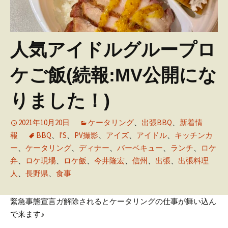
人気アイドルグループロ
ケご飯(続報:MV公開にな
りました！)
2021年10月20日
ケータリング
、
出張BBQ
、
新着情
報
BBQ
、
I'S
、
PV撮影
、
アイズ
、
アイドル
、
キッチンカ
ー
、
ケータリング
、
ディナー
、
バーベキュー
、
ランチ
、
ロケ
弁
、
ロケ現場
、
ロケ飯
、
今井隆宏
、
信州
、
出張
、
出張料理
人
、
長野県
、
食事
緊急事態宣言ガ解除されるとケータリングの仕事が舞い込ん
で来ます♪