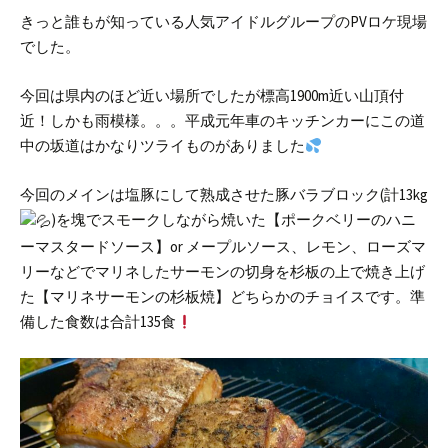
きっと誰もが知っている人気アイドルグループのPVロケ現場
でした。
今回は県内のほど近い場所でしたが標高1900m近い山頂付
近！しかも雨模様。。。
平成元年車のキッチンカーにこの道
中の坂道はかなりツライものがありました
今回のメインは塩豚にして熟成させた豚バラブロック(計13kg
)を塊でスモークしながら焼いた【ポークベリーのハニ
ーマスタードソース】or メープルソース、レモン、ローズマ
リーなどでマリネしたサーモンの切身を杉板の上で焼き上げ
た【マリネサーモンの杉板焼】どちらかのチョイスです。
準
備した食数は合計135食