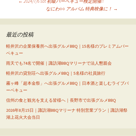
投
←
2024/7/6 sat 初級バーベキュー検定開催!!
なにわ○○ アルバム 特典映像に！
→
稿
ナ
ビ
最近の投稿
ゲ
ー
軽井沢の企業保養所へ出張グルメBBQ｜15名様のプレミアムバー
ベキュー
シ
雨天でも74名で開催｜諏訪湖BBQマリーナで法人懇親会
ョ
ン
軽井沢の貸別荘へ出張グルメBBQ｜5名様の社員旅行
霧ヶ峰「超本金祭」へ出張グルメBBQ｜日本酒と楽しむライブバ
ーベキュー
信州の食と観光を支える皆様へ｜長野市で出張グルメBBQ
2026年8月15日｜諏訪湖BBQマリーナ 特別営業プラン｜諏訪湖祭
湖上花火大会当日