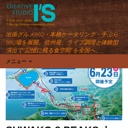
出張グルメBBQ・本格ケータリング・手ぶら
BBQ場を展開。信州発、ライブ調理と体験型
演出で“記憶に残る食空間”を全国へ。
コ
メニュー
ン
テ
ン
ツ
へ
ス
キ
ッ
プ