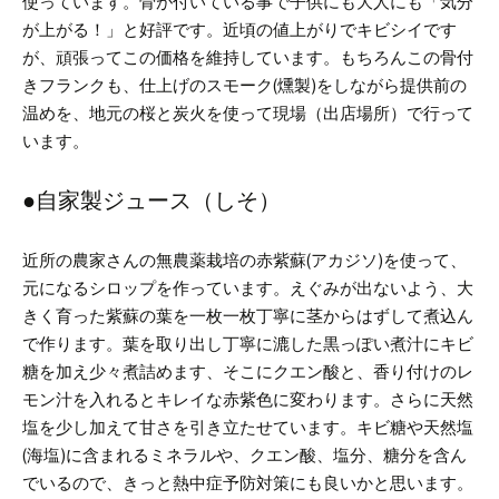
使っています。
骨が付いている事で子供にも大人にも「気分
が上がる！」と好評です。
近頃の値上がりでキビシイです
が、頑張ってこの価格を維持しています。
もちろんこの骨付
きフランクも、仕上げのスモーク(燻製)をしながら提供前の
温めを、地元の桜と炭火を使って現場（出店場所）で行って
います。
●自家製ジュース（しそ）
近所の農家さんの無農薬栽培の赤紫蘇(アカジソ)を使って、
元になるシロップを作っています。
えぐみが出ないよう、大
きく育った紫蘇の葉を一枚一枚丁寧に茎からはずして煮込ん
で作ります。葉を取り出し丁寧に漉した黒っぽい煮汁にキビ
糖を加え少々煮詰めます、そこにクエン酸と、香り付けのレ
モン汁を入れるとキレイな赤紫色に変わります。さらに天然
塩を少し加えて甘さを引き立たせています。
キビ糖や天然塩
(海塩)に含まれるミネラルや、クエン酸、塩分、糖分を含ん
でいるので、きっと熱中症予防対策にも良いかと思います。