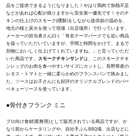
品をご提供できるようになりました！やはり鶏肉で加熱不足
などがあれば心配が残りますから安全第一優先です！
そのチ
キンの仕上げのスモーク(燻製)をしながら提供前の温めを、
地元の桜と炭火を使って現場（出店場所）で行っています。
メーカーの担当者さん曰く「有名テーマパークでも近い商品
を扱っていただいていますが、手間と時間をかけて、まるで
別物においしく仕上げてくれていますね。」と言っていただ
いた商品です。
スモークチキンサンド
は、このスモークチキ
ンレッグのお肉を食べやすいサイズにカットし、長野県産の
レタス・トマトと一緒に柔らかめのフランスパンで挟みまし
た。
ソースはお子さんにも好評のオリジナルブレンドのバー
ベキューソースを使っています。
●骨付きフランク ミニ
プロ向け食材(業務用)として販売されている商品ですが、か
なり前からケータリングや、自社手ぶらBBQ場、出店などに