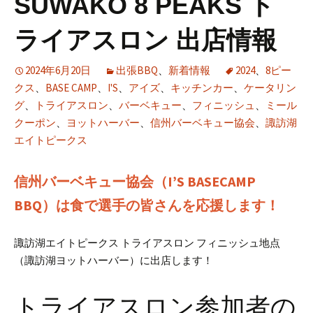
SUWAKO 8 PEAKS ト
ライアスロン 出店情報
2024年6月20日
出張BBQ
、
新着情報
2024
、
8ピー
クス
、
BASE CAMP
、
I'S
、
アイズ
、
キッチンカー
、
ケータリン
グ
、
トライアスロン
、
バーベキュー
、
フィニッシュ
、
ミール
クーポン
、
ヨットハーバー
、
信州バーベキュー協会
、
諏訪湖
エイトピークス
信州バーベキュー協会（I’S BASECAMP
BBQ）は食で選手の皆さんを応援します！
諏訪湖エイトピークス トライアスロン フィニッシュ地点
（諏訪湖ヨットハーバー）に出店します！
トライアスロン参加者の