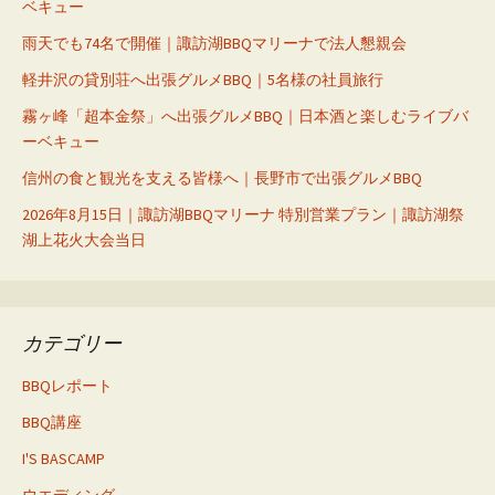
ベキュー
ョ
雨天でも74名で開催｜諏訪湖BBQマリーナで法人懇親会
ン
軽井沢の貸別荘へ出張グルメBBQ｜5名様の社員旅行
霧ヶ峰「超本金祭」へ出張グルメBBQ｜日本酒と楽しむライブバ
ーベキュー
信州の食と観光を支える皆様へ｜長野市で出張グルメBBQ
2026年8月15日｜諏訪湖BBQマリーナ 特別営業プラン｜諏訪湖祭
湖上花火大会当日
カテゴリー
BBQレポート
BBQ講座
I'S BASCAMP
ウエディング