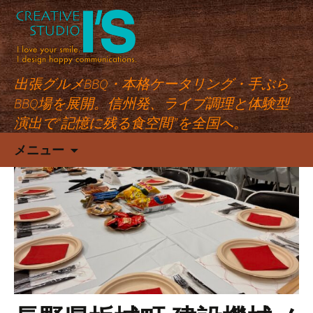
出張グルメBBQ・本格ケータリング・手ぶら
BBQ場を展開。信州発、ライブ調理と体験型
演出で“記憶に残る食空間”を全国へ。
コ
メニュー
ン
テ
ン
ツ
へ
ス
キ
ッ
プ