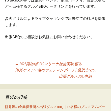
I’S BASECAMPでは
企業イベント、別荘パーティ、撮影現場な
どへ出張するグルメBBQケータリングを行っています。
炭火グリルによるライブクッキングで出来立ての料理を提供
します。
出張BBQのご相談はお気軽にお問い合わせください。
投
←
2025諏訪湖BBQマリーナ社会実験 報告
海外ゲスト50名のウェディングBBQ｜藤沢市での
稿
出張グルメBBQ事例
→
ナ
ビ
ゲ
最近の投稿
ー
軽井沢の企業保養所へ出張グルメBBQ｜15名様のプレミアムバー
シ