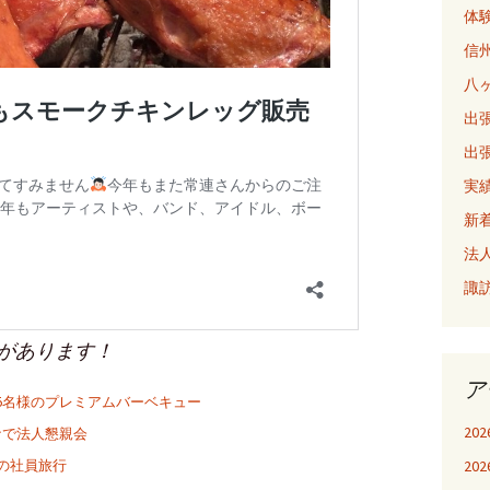
体
信
八
出張
出張
実
新
法
諏
があります！
ア
15名様のプレミアムバーベキュー
20
ナで法人懇親会
20
様の社員旅行