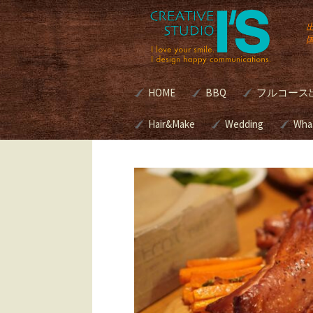
コ
HOME
BBQ
フルコース
ン
テ
ン
Hair&Make
諏訪湖BBQマリーナ[
Wedding
別荘・個人
Wha
式]
グルメBBQ
ツ
へ
Hair&Make
Wedding
ス
本格BBQ
キ
グサービス | 
美容室のメニューと料
ブライダルプロデ
BBQ Caterin
ッ
金
スって？
プ
ロケ現場へ
プロデュースの進
ブクッキン
キリスト教式 神
アウトドア
式 人前挙式 あな
ング
どの挙式スタイル
考えですか？