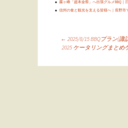
霧ヶ峰「超本金祭」へ出張グルメBBQ｜
信州の食と観光を支える皆様へ｜長野市で
←
2025/8/15 BBQプラ
投
2025 ケータリングまと
稿
ナ
ビ
ゲ