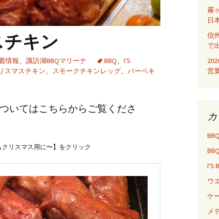
ディ
霧
日
信
スチキン
で
20
着情報
、
諏訪湖BBQマリーナ
BBQ
、
I'S
営
リスマスチキン
、
スモークチキンレッグ
、
バーベキ
ついてはこちらからご覧くださ
カ
BB
もクリスマス用に〜】をクリック
BB
I'S
ウ
ケ
メ