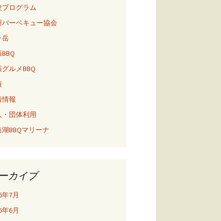
験プログラム
州バーベキュー協会
ヶ岳
BBQ
グルメBBQ
績
着情報
人・団体利用
訪湖BBQマリーナ
ーカイブ
26年7月
26年6月