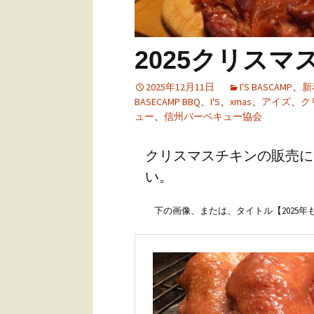
アウトドア・ウエ
ング
ユーザーズボイス
2025クリスマ
2025年12月11日
I'S BASCAMP
、
新
BASECAMP BBQ
、
I'S
、
xmas
、
アイズ
、
ク
ュー
、
信州バーベキュー協会
クリスマスチキンの販売に
い。
下の画像、または、タイトル【2025年