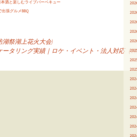
日本酒と楽しむライブバーベキュー
20
出張グルメBBQ
20
20
20
ン(諏訪湖祭湖上花火大会)
20
めケータリング実績｜ロケ・イベント・法人対応（2025
20
20
20
20
20
20
20
20
20
20