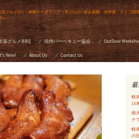
出張グルメBBQ・本格ケータリング・手ぶらBBQ場を展開。信州発、ライブ調
国へ。
出張グルメBBQ
信州バーベキュー協会
OutDoor Worksh
公
宅向け出張
t’s New!
About Us
JBBQA バーベキュー検
Contact Us
本格バーベキュ
定
ワンアップ バー
のケータリン
ー講座
Gourmet
ュー
g
最
簡単スモーク講
の出張ライ
軽
め方
グ
野外活動研修
1
雨
前挙
・ウエディ
BBQグリルのシ
ナ
たは
ング（ガスグリ
をお
軽
の