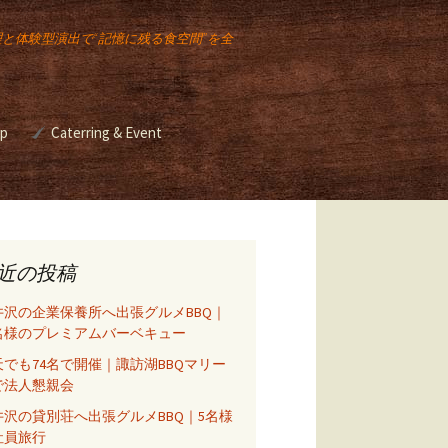
理と体験型演出で“記憶に残る食空間”を全
op
Caterring & Event
ー講座
Event & Catering
バーベキュー イベント
ベキュ
2025年のクリスマスも
イベント出店
スモークチキンレッグ
販売します！
バーベキュー イベント
近の投稿
座
井沢の企業保養所へ出張グルメBBQ｜
5名様のプレミアムバーベキュー
天でも74名で開催｜諏訪湖BBQマリー
ーズニ
で法人懇親会
ル）
井沢の貸別荘へ出張グルメBBQ｜5名様
社員旅行