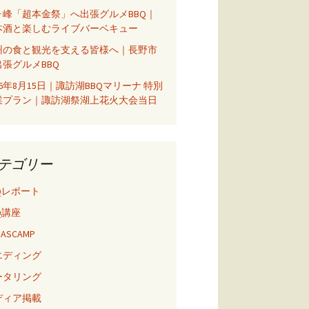
ヶ峰「超本金祭」へ出張グルメBBQ｜
本酒と楽しむライブバーベキュー
州の食と観光を支える皆様へ｜長野市
出張グルメBBQ
26年8月15日｜諏訪湖BBQマリーナ 特別
業プラン｜諏訪湖祭湖上花火大会当日
テゴリー
Qレポート
Q講座
 BASCAMP
エディング
ータリング
ディア掲載