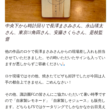
中央下から時計回りで
長澤まさみさん、永山瑛太
さん、東京03角田さん、安藤さくらさん、是枝監
督
他の作品のロケで長澤まさみさんからの現場差し入れも担当
させていただきました。
その時いただいたサインも入ってい
ますが悪しからずご容赦ください
ロケ現場ではその他、焼きたてピザも好評でしたが今回は人
手の都合上できません。ごめんなさい！
その他、諏訪圏FCの皆さんにご協力いただいて暑い時季です
ので「自家製レモネード」「自家製しそジュース」も販売し
ます。
どちらもI’Sではケータリングでしかなかなかお目見え