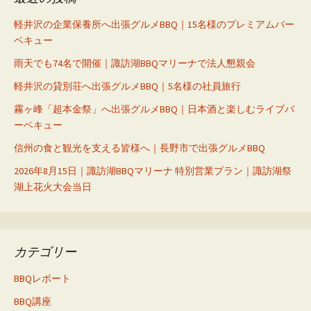
ゲ
ー
軽井沢の企業保養所へ出張グルメBBQ｜15名様のプレミアムバー
ベキュー
シ
雨天でも74名で開催｜諏訪湖BBQマリーナで法人懇親会
ョ
ン
軽井沢の貸別荘へ出張グルメBBQ｜5名様の社員旅行
霧ヶ峰「超本金祭」へ出張グルメBBQ｜日本酒と楽しむライブバ
ーベキュー
信州の食と観光を支える皆様へ｜長野市で出張グルメBBQ
2026年8月15日｜諏訪湖BBQマリーナ 特別営業プラン｜諏訪湖祭
湖上花火大会当日
カテゴリー
BBQレポート
BBQ講座