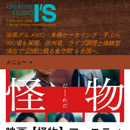
出張グルメBBQ・本格ケータリング・手ぶら
BBQ場を展開。信州発、ライブ調理と体験型
演出で“記憶に残る食空間”を全国へ。
コ
メニュー
ン
テ
ン
ツ
へ
ス
キ
ッ
プ