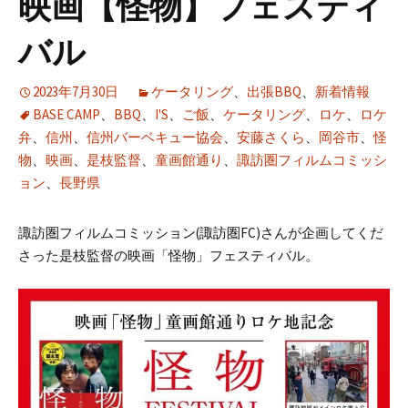
映画【怪物】フェスティ
バル
2023年7月30日
ケータリング
、
出張BBQ
、
新着情報
BASE CAMP
、
BBQ
、
I'S
、
ご飯
、
ケータリング
、
ロケ
、
ロケ
弁
、
信州
、
信州バーベキュー協会
、
安藤さくら
、
岡谷市
、
怪
物
、
映画
、
是枝監督
、
童画館通り
、
諏訪圏フィルムコミッシ
ョン
、
長野県
諏訪圏フィルムコミッション(諏訪圏FC)さんが企画してくだ
さった是枝監督の映画「怪物」フェスティバル。