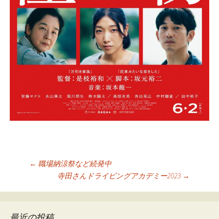
投
←
職場納涼祭など続発中
寺田さんドライビングアカデミー2023
→
稿
ナ
ビ
最近の投稿