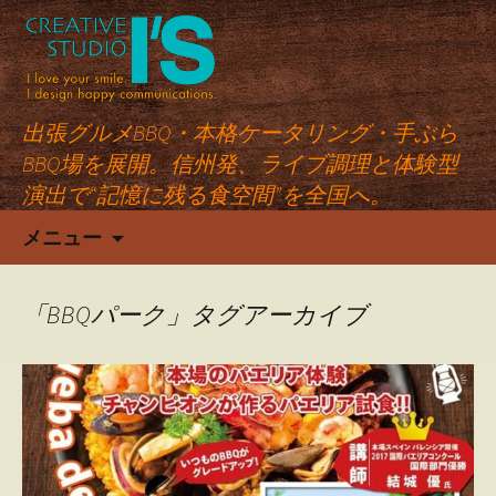
出張グルメBBQ・本格ケータリング・手ぶら
BBQ場を展開。信州発、ライブ調理と体験型
演出で“記憶に残る食空間”を全国へ。
コ
メニュー
ン
テ
ン
「BBQパーク」タグアーカイブ
ツ
へ
ス
キ
ッ
プ