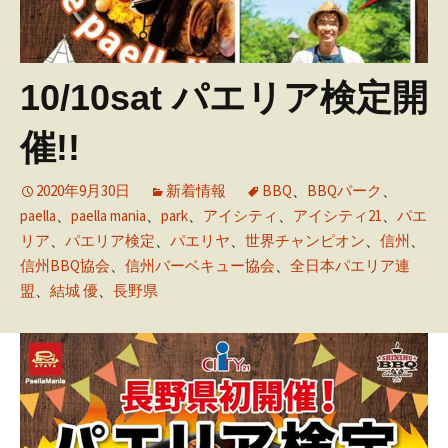
10/10sat パエリア検定開
催!!
2020年9月30日
新着情報
BBQ
、
BBQパーク
、
paella
、
paella mania
、
park
、
アイシティ
、
アイシティ21
、
パエ
リア
、
パエリア検定
、
パエリヤ
、
世界チャンピオン
、
信州
、
信州BBQ協会
、
信州バーベキュー協会
、
全日本パエリア連
盟
、
結城 優
、
長野県