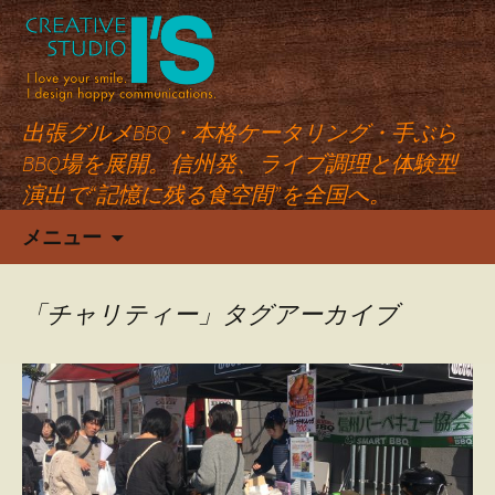
出張グルメBBQ・本格ケータリング・手ぶら
BBQ場を展開。信州発、ライブ調理と体験型
演出で“記憶に残る食空間”を全国へ。
コ
メニュー
ン
テ
ン
「チャリティー」タグアーカイブ
ツ
へ
ス
キ
ッ
プ