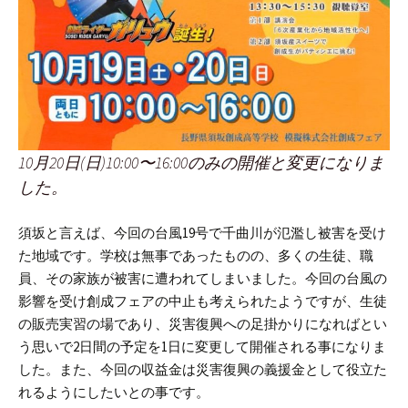
10月20日(日)10:00〜16:00のみの開催と変更になりま
した。
須坂と言えば、今回の台風19号で千曲川が氾濫し被害を受け
た地域です。学校は無事であったものの、多くの生徒、職
員、その家族が被害に遭われてしまいました。
今回の台風の
影響を受け創成フェアの中止も考えられたようですが、生徒
の販売実習の場であり、災害復興への足掛かりになればとい
う思いで2日間の予定を1日に変更して開催される事になりま
した。
また、今回の収益金は災害復興の義援金として役立た
れるようにしたいとの事です。