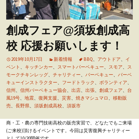
創成フェア@須坂創成高
校 応援お願いします！
2019年10月17日
新着情報
BBQ
、
アウトドア
、
イ
ベント
、
キッチンカー
、
スマートバーベキュー
、
スモア
、
ス
モークチキンレッグ
、
チャリティー
、
バーベキュー
、
バーベ
キューインストラクター
、
フードトラック
、
ボランティア
、
信州
、
信州バーベキュー協会
、
出店
、
出張
、
創成フェア
、
台
風19号
、
地震
、
復興支援
、
災害
、
焼きマシュマロ
、
移動販
売
、
長野県
、
須坂創成高校
、
須坂市
商・工・農の専門技術高校の販売実習で、どなたでもご来場
(ご来校)頂けるイベントです。今回は災害復興チャリティー
として10/20開催です。