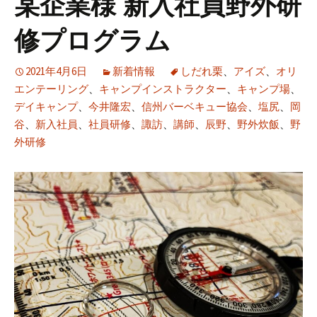
某企業様 新入社員野外研
修プログラム
2021年4月6日
新着情報
しだれ栗
、
アイズ
、
オリ
エンテーリング
、
キャンプインストラクター
、
キャンプ場
、
デイキャンプ
、
今井隆宏
、
信州バーベキュー協会
、
塩尻
、
岡
谷
、
新入社員
、
社員研修
、
諏訪
、
講師
、
辰野
、
野外炊飯
、
野
外研修