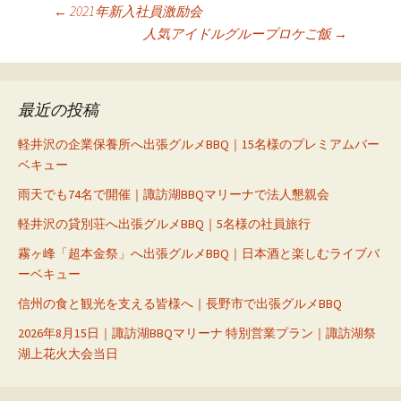
投
←
2021年新入社員激励会
人気アイドルグループロケご飯
→
稿
ナ
ビ
最近の投稿
ゲ
ー
軽井沢の企業保養所へ出張グルメBBQ｜15名様のプレミアムバー
ベキュー
シ
雨天でも74名で開催｜諏訪湖BBQマリーナで法人懇親会
ョ
ン
軽井沢の貸別荘へ出張グルメBBQ｜5名様の社員旅行
霧ヶ峰「超本金祭」へ出張グルメBBQ｜日本酒と楽しむライブバ
ーベキュー
信州の食と観光を支える皆様へ｜長野市で出張グルメBBQ
2026年8月15日｜諏訪湖BBQマリーナ 特別営業プラン｜諏訪湖祭
湖上花火大会当日