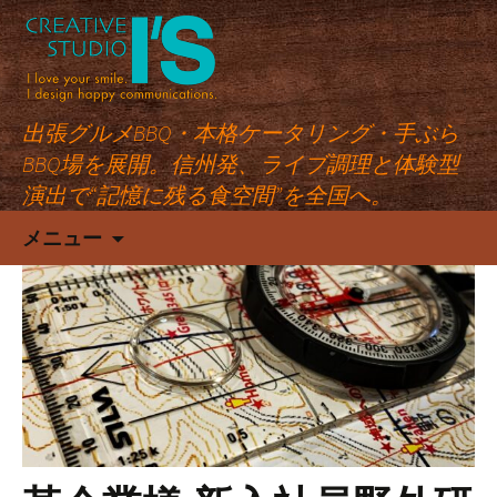
出張グルメBBQ・本格ケータリング・手ぶら
BBQ場を展開。信州発、ライブ調理と体験型
演出で“記憶に残る食空間”を全国へ。
コ
メニュー
ン
テ
ン
ツ
へ
ス
キ
ッ
プ