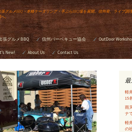
出張グルメBBQ・本格ケータリング・手ぶらBBQ場を展開。信州発、ライブ調
国へ。
出張グルメBBQ
信州バーベキュー協会
OutDoor Worksh
公
宅向け出張
t’s New!
About Us
JBBQA バーベキュー検
Contact Us
本格バーベキュ
定
ワンアップ バー
のケータリン
ー講座
Gourmet
ュー
g
最
簡単スモーク講
の出張ライ
軽
め方
グ
野外活動研修
1
雨
前挙
・ウエディ
BBQグリルのシ
ナ
たは
ング（ガスグリ
をお
軽
の