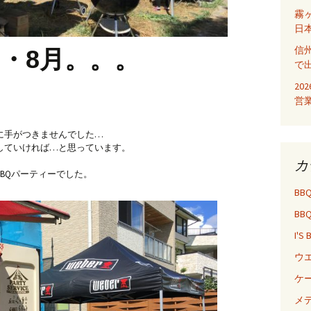
ディ
霧
日
信
月・8月。。。
で
20
営
に手がつきませんでした…
していければ…と思っています。
カ
BQパーティーでした。
BB
BB
I'S
ウ
ケ
メ