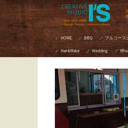
コ
HOME
BBQ
フルコース
ン
テ
ン
Hair&Make
諏訪湖BBQマリーナ[
Wedding
別荘・個人
Wha
式]
グルメBBQ
ツ
へ
Hair&Make
Wedding
ス
本格BBQ
キ
グサービス | 
美容室のメニューと料
ブライダルプロデ
BBQ Caterin
ッ
金
スって？
プ
ロケ現場へ
プロデュースの進
ブクッキン
キリスト教式 神
アウトドア
式 人前挙式 あな
ング
どの挙式スタイル
考えですか？