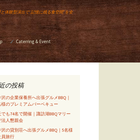
理と体験型演出で“記憶に残る食空間”を全
op
Caterring & Event
ー講座
Event & Catering
バーベキュー イベント
ベキュ
2025年のクリスマスも
イベント出店
スモークチキンレッグ
販売します！
バーベキュー イベント
近の投稿
座
井沢の企業保養所へ出張グルメBBQ｜
5名様のプレミアムバーベキュー
天でも74名で開催｜諏訪湖BBQマリー
ーズニ
で法人懇親会
ル）
井沢の貸別荘へ出張グルメBBQ｜5名様
社員旅行