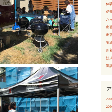
体
信
八
出張
出張
実
新
法
諏
ア
20
20