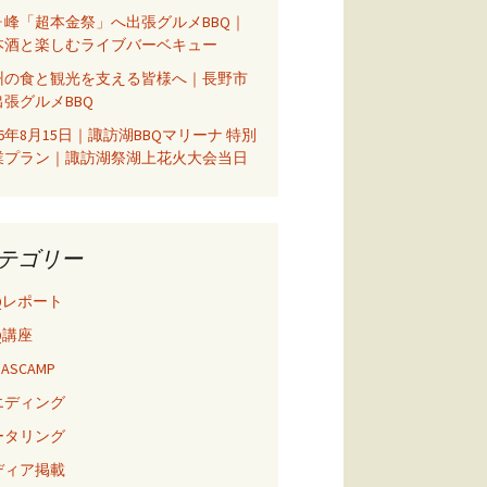
ヶ峰「超本金祭」へ出張グルメBBQ｜
本酒と楽しむライブバーベキュー
州の食と観光を支える皆様へ｜長野市
出張グルメBBQ
26年8月15日｜諏訪湖BBQマリーナ 特別
業プラン｜諏訪湖祭湖上花火大会当日
テゴリー
Qレポート
Q講座
 BASCAMP
エディング
ータリング
ディア掲載