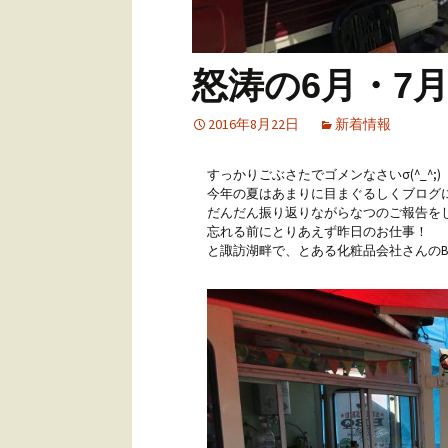
アウトドア・ウエ
ング
ユーザーズボイス
怒涛の6月・7
2016年8月22日
新着情報
すっかりごぶさたでゴメンなさいσ(^_^;)
今年の夏はあまりに目まぐるしくブログ
だんだん振り返りながらなつのご報告を
忘れる前にとりあえず昨日のお仕事！
と諏訪湖畔で、とある化粧品会社さんのB