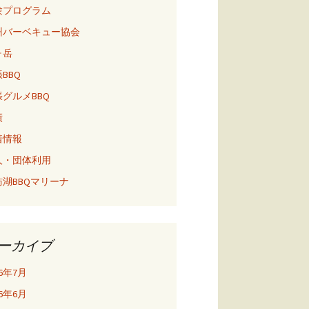
験プログラム
州バーベキュー協会
ヶ岳
BBQ
グルメBBQ
績
着情報
人・団体利用
訪湖BBQマリーナ
ーカイブ
26年7月
26年6月