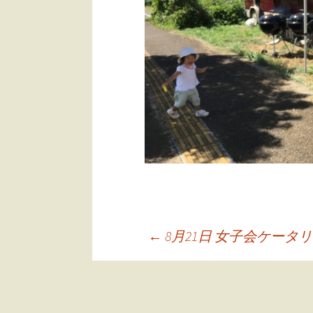
←
8月21日 女子会ケータ
投
稿