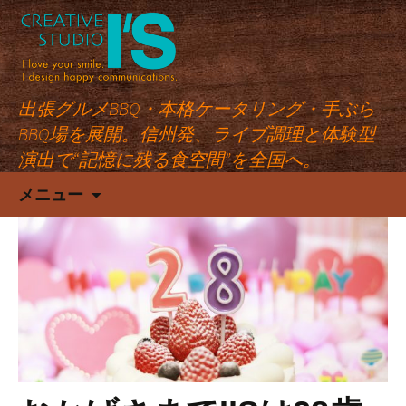
出張グルメBBQ・本格ケータリング・手ぶら
BBQ場を展開。信州発、ライブ調理と体験型
演出で“記憶に残る食空間”を全国へ。
コ
メニュー
ン
テ
ン
ツ
へ
ス
キ
ッ
プ