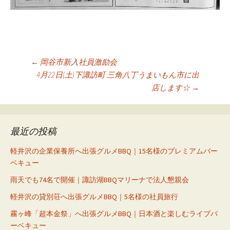
投
←
岡谷市新入社員激励会
4月22日(土)下諏訪町 三角八丁うまいもん市に出
稿
店します☆
→
ナ
ビ
ゲ
最近の投稿
ー
軽井沢の企業保養所へ出張グルメBBQ｜15名様のプレミアムバー
シ
ベキュー
ョ
雨天でも74名で開催｜諏訪湖BBQマリーナで法人懇親会
ン
軽井沢の貸別荘へ出張グルメBBQ｜5名様の社員旅行
霧ヶ峰「超本金祭」へ出張グルメBBQ｜日本酒と楽しむライブバ
ーベキュー