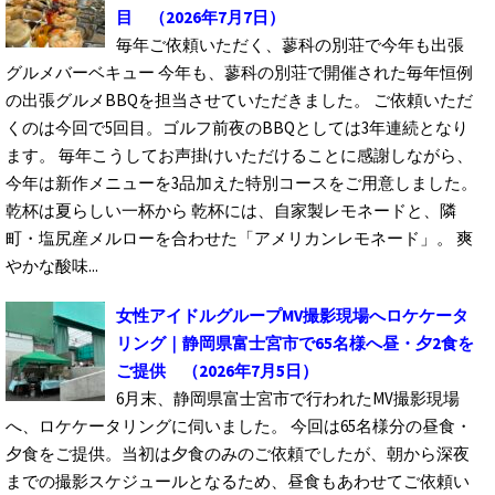
目
（2026年7月7日）
毎年ご依頼いただく、蓼科の別荘で今年も出張
グルメバーベキュー 今年も、蓼科の別荘で開催された毎年恒例
の出張グルメBBQを担当させていただきました。 ご依頼いただ
くのは今回で5回目。ゴルフ前夜のBBQとしては3年連続となり
ます。 毎年こうしてお声掛けいただけることに感謝しながら、
今年は新作メニューを3品加えた特別コースをご用意しました。
乾杯は夏らしい一杯から 乾杯には、自家製レモネードと、隣
町・塩尻産メルローを合わせた「アメリカンレモネード」。 爽
やかな酸味...
女性アイドルグループMV撮影現場へロケケータ
リング｜静岡県富士宮市で65名様へ昼・夕2食を
ご提供
（2026年7月5日）
6月末、静岡県富士宮市で行われたMV撮影現場
へ、ロケケータリングに伺いました。 今回は65名様分の昼食・
夕食をご提供。当初は夕食のみのご依頼でしたが、朝から深夜
までの撮影スケジュールとなるため、昼食もあわせてご依頼い