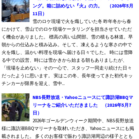
ング。箱に詰めない『火』の力。
（2026年5月
11日）
雪のロケ現場で火を熾していた冬 昨年冬から春
にかけて、雪山でのロケ現場ケータリングを担当させていただ
く機会がありました。 標高の高い山間部。雪の積もる林道。早
朝からの仕込みと積み込み。そして、凍えるような寒さの中で
火を熾し、温かい料理を現場へ届ける日々でした。 時には雪降
る中での設営、時には雪かきから始まる朝もありましたが、
「現場を止めない」その一心で、スタッフ一同走り続けた日々
だったように思います。 実はこの冬、長年使ってきた初代キッ
チンカーが限界を迎え、雪中...
NBS長野放送・Yahooニュースにて諏訪湖BBQマ
リーナをご紹介いただきました
（2026年5月7
日）
2026年ゴールデンウィーク期間中、NBS長野放送
様に諏訪湖BBQマリーナを取材いただき、Yahooニュースにも掲
載されました。 多くのお客様で賑わう諏訪湖周辺の様子ととも