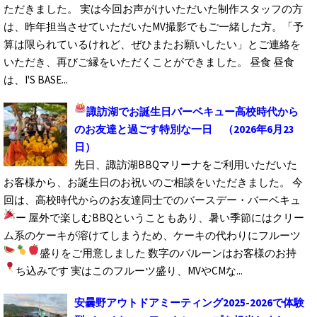
ただきました。 実は今回お声がけいただいた制作スタッフの方
は、昨年担当させていただいたMV撮影でもご一緒した方。「予
算は限られているけれど、ぜひまたお願いしたい」とご連絡を
いただき、再びご縁をいただくことができました。 昼食 昼食
は、I'S BASE...
諏訪湖でお誕生日バーベキュー
高校時代から
のお友達と過ごす特別な一日
（2026年6月23
日）
先日、諏訪湖BBQマリーナをご利用いただいた
お客様から、お誕生日のお祝いのご相談をいただきました。 今
回は、高校時代からのお友達同士でのバースデー・バーベキュ
ー
屋外で楽しむBBQということもあり、暑い季節にはクリー
ム系のケーキが溶けてしまうため、ケーキの代わりにフルーツ
盛りをご用意しました
数字のバルーンはお客様のお持
ち込みです
実はこのフルーツ盛り、MVやCMな...
安曇野アウトドアミーティング2025-2026で体験