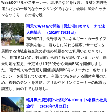
WEBERグリルやスモーカー、調理台などを設営。 食材と料理を
運ぶだけの一般的なケータリングではなく、会場に屋外キッチ
ンをつくり、その場で焼...
雨天でも74名で開催｜諏訪湖BBQマリーナで法
人懇親会
（2026年7月29日）
2026年7月、長野県内でエネルギー・カーライフ
事業を軸に、暮らしに関わる幅広いサービスを
展開する地域密着企業の皆様の懇親会でご利用いただきまし
た。 参加者は74名。数日前から雨予報が続いていましたが、雨
天対応を整え、予定通り14時30分から焼肉BBQを開催しまし
た。 雨予報でも予定通り開催 諏訪湖BBQマリーナは、各サイト
にテントを常設しています。 今回は70名を超える団体利用のた
め、複数のテントを連結。グリルやドリンクコーナーの配置も
調整し、雨の中でも移動し...
軽井沢の貸別荘へ出張グルメBBQ｜5名様の社員
旅行
（2026年7月21日）