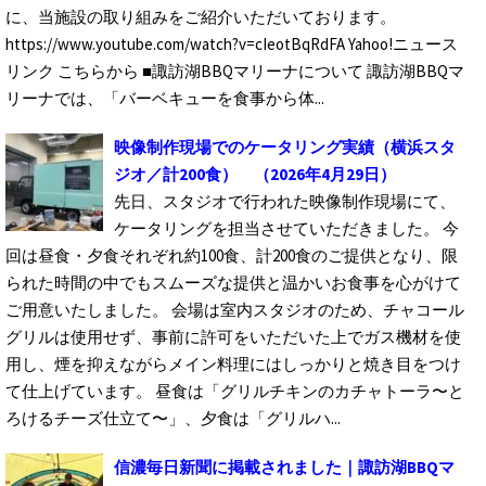
に、当施設の取り組みをご紹介いただいております。
https://www.youtube.com/watch?v=cIeotBqRdFA Yahoo!ニュース
リンク こちらから ■諏訪湖BBQマリーナについて 諏訪湖BBQマ
リーナでは、「バーベキューを食事から体...
映像制作現場でのケータリング実績（横浜スタ
ジオ／計200食）
（2026年4月29日）
先日、スタジオで行われた映像制作現場にて、
ケータリングを担当させていただきました。 今
回は昼食・夕食それぞれ約100食、計200食のご提供となり、限
られた時間の中でもスムーズな提供と温かいお食事を心がけて
ご用意いたしました。 会場は室内スタジオのため、チャコール
グリルは使用せず、事前に許可をいただいた上でガス機材を使
用し、煙を抑えながらメイン料理にはしっかりと焼き目をつけ
て仕上げています。 昼食は「グリルチキンのカチャトーラ〜と
ろけるチーズ仕立て〜」、夕食は「グリルハ...
信濃毎日新聞に掲載されました｜諏訪湖BBQマ