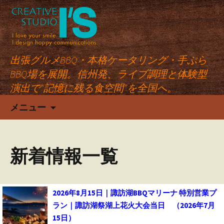
出張グルメBBQ・本格ケータリング・手ぶら
BBQ場を展開。信州発、ライブ調理と体験型
演出で“記憶に残る食空間”を全国へ。
コ
メニュー
ン
テ
ン
新着情報一覧
ツ
へ
ス
キ
2026年8月15日｜諏訪湖BBQマリーナ 特別営業プ
ッ
ラン｜諏訪湖祭湖上花火大会当日
（2026年7月
プ
15日）