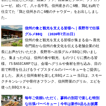
レーゼ。 続いて、八ヶ岳牛乳、信州産きのこ6種、鶏むね肉で
仕立てた「鶏と信州きのこ6種のチャウダー」をお出ししまし
た...
信州の食と観光を支える皆様へ｜長野市で出張
グルメBBQ
（2026年7月21日）
信州の食と観光を支える皆様が集まる会へ 善光
寺門前から信州の食文化を伝える老舗企業の社
長にお声がけいただき、長野市へ出張グルメBBQに伺いまし
た。 集まったのは、信州の食や観光、ものづくりに携わる皆
様。 I’S BASECAMPでは、会場へグリルや食材を持ち込み、目の
前で料理を仕上げるライブスタイルのバーベキューをご提供し
ました。 炭火と信州食材を楽しむBBQメニュー 当日は、スモー
クチキンレッグや骨付きフランク、信州野菜のグリル、エビを
使ったBBQスキュ...
毎年ご依頼いただく、蓼科の別荘で楽しむ特別
な出張バーベキュー｜今年は新作3品もお披露