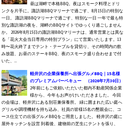
昼は湖畔で本格BBQ。夜はスモーク料理とドリ
ンクを片手に。諏訪湖BBQマリーナで過ごす、8月15日の特別な
一日。 諏訪湖BBQマリーナで過ごす、特別な一日 一年で最も特
別な諏訪湖の夜を、湖畔のBBQサイトでゆっくり過ごしません
か。 2026年8月15日の諏訪湖BBQマリーナは、通常営業とは異な
る「花火大会当日専用の特別プラン」にて営業いたします。13
時〜花火終了までテント・テーブルを貸切り、その時間内の飲
み放題、お昼のステーキBBQ、夜のスモーク盛り合わせまで付
いた、...
軽井沢の企業保養所へ出張グルメBBQ｜15名様
のプレミアムバーベキュー
（2026年7月30日）
2年前にもご依頼いただいた都内不動産関係企業
様から、今年もお声がけいただきました。 今回
の会場は、軽井沢にある別荘兼保養所。 緑に囲まれた広い庭へ
グリルや調理機材を持ち込み、社員の皆様15名の懇親会に、コ
ース仕立ての出張グルメBBQをご用意しました。 軽井沢の庭に
屋外キッチンを設営 到着後、建物前の芝生にテントを張り、