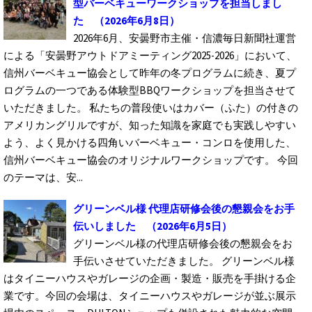
型バーベキューワークショップを担当しまし
た
（2026年6月8日）
2026年6月、安曇野市主催・信濃毎日新聞社運営
による「安曇野アウトドアミーティング2025-2026」において、
信州バーベキュー協会として昨年の冬プログラムに続き、夏プ
ログラムの一つである体験型BBQワークショップを担当させて
いただきました。 私たちの普段使いはカバー（ふた）の付きの
アメリカングリルですが、知った知識を家庭でも実践しやすい
よう、よく見かける四角いバーベキュー・コンロを使用した、
信州バーベキュー協会のオリジナルワークショップです。 今回
のテーマは、安...
グリーンベル様 代理店研修会後の懇親会をお手
伝いしました
（2026年6月5日）
グリーンベル様の代理店研修会後の懇親会をお
手伝いさせていただきました。 グリーンベル様
はタイニーハウスやガレージの企画・製造・販売を手掛ける企
業です。今回の会場は、タイニーハウスやガレージが並ぶ展示