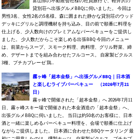
富山県の不動産会社様の社員旅行で、軽井沢の
貸別荘へ出張グルメBBQに伺いました。 今回は
男性3名、女性2名の5名様。森に囲まれた静かな貸別荘のウッド
デッキにグリルと調理機材を持ち込み、目の前で順番に料理を
仕上げる、少人数向けのプレミアムなバーベキューをご提供し
ました。 少人数だからこそ楽しめる出張BBQ 今回のメニュー
は、前菜からスープ、スモーク料理、肉料理、グリル野菜、締
め、デザートまでを組み合わせたフルコース。 自家製ピクルス
3種、プチカプレーゼ 鶏...
霧ヶ峰「超本金祭」へ出張グルメBBQ｜日本酒
と楽しむライブバーベキュー
（2026年7月21
日）
霧ヶ峰で開催された「超本金祭」へ 2026年7月11
日、霧ヶ峰スキー場で開催された本金酒造の「超本金祭」へ、
出張グルメBBQに伺いました。 当日は約50名のお客様に、日本
酒と一緒に楽しめるバーベキュー料理を、会場で順番に仕上げ
ながらご提供しました。 日本酒に合わせたBBQケータリング 最
初にご用意したのは、燻製ナッツ、自家製ピクルス、プチカプ