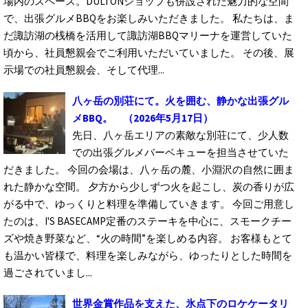
場内のスペース。DULTONショップも併設された魅力的な空間
で、出張グルメBBQをお楽しみいただきました。 私たちは、ま
だ諏訪湖の桟橋を活用して諏訪湖BBQマリーナを運営していた
頃から、社員懇親会でご利用いただいていました。 その後、展
示場での社員懇親会、そして代理...
八ヶ岳の別荘にて。火を囲む、静かな出張グル
メBBQ。
（2026年5月17日）
先日、八ヶ岳エリアの素敵な別荘にて、少人数
での出張グルメバーベキューを担当させていた
だきました。 今回の会場は、八ヶ岳の麓、小淵沢の自然に囲ま
れた静かな空間。 夕方から少しずつ火を起こし、炭の香りが広
がる中で、ゆっくりと料理を準備していきます。 今回ご用意し
たのは、I'S BASECAMP定番のステーキを中心に、スモークチー
ズや焼き野菜など、“火の時間”を楽しめる内容。 お客様もとて
も温かい皆様で、料理を楽しみながら、ゆったりとした時間を
過ごされていまし...
世界金賞作品を支えた、氷点下のロケケータリ