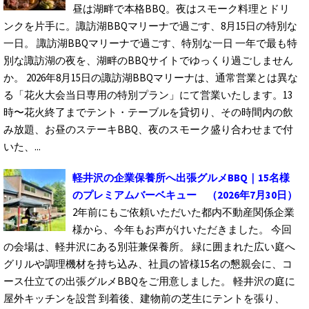
昼は湖畔で本格BBQ。夜はスモーク料理とドリ
ンクを片手に。諏訪湖BBQマリーナで過ごす、8月15日の特別な
一日。 諏訪湖BBQマリーナで過ごす、特別な一日 一年で最も特
別な諏訪湖の夜を、湖畔のBBQサイトでゆっくり過ごしません
か。 2026年8月15日の諏訪湖BBQマリーナは、通常営業とは異な
る「花火大会当日専用の特別プラン」にて営業いたします。13
時〜花火終了までテント・テーブルを貸切り、その時間内の飲
み放題、お昼のステーキBBQ、夜のスモーク盛り合わせまで付
いた、...
軽井沢の企業保養所へ出張グルメBBQ｜15名様
のプレミアムバーベキュー
（2026年7月30日）
2年前にもご依頼いただいた都内不動産関係企業
様から、今年もお声がけいただきました。 今回
の会場は、軽井沢にある別荘兼保養所。 緑に囲まれた広い庭へ
グリルや調理機材を持ち込み、社員の皆様15名の懇親会に、コ
ース仕立ての出張グルメBBQをご用意しました。 軽井沢の庭に
屋外キッチンを設営 到着後、建物前の芝生にテントを張り、