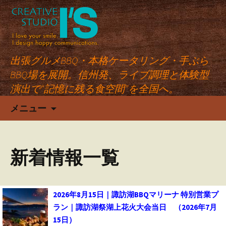
出張グルメBBQ・本格ケータリング・手ぶら
BBQ場を展開。信州発、ライブ調理と体験型
演出で“記憶に残る食空間”を全国へ。
コ
メニュー
ン
テ
ン
新着情報一覧
ツ
へ
ス
キ
2026年8月15日｜諏訪湖BBQマリーナ 特別営業プ
ッ
ラン｜諏訪湖祭湖上花火大会当日
（2026年7月
プ
15日）