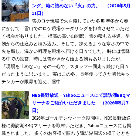
ング。箱に詰めない『火』の力。
（2026年5月
11日）
雪のロケ現場で火を熾していた冬 昨年冬から春
にかけて、雪山でのロケ現場ケータリングを担当させていただ
く機会がありました。 標高の高い山間部。雪の積もる林道。早
朝からの仕込みと積み込み。そして、凍えるような寒さの中で
火を熾し、温かい料理を現場へ届ける日々でした。 時には雪降
る中での設営、時には雪かきから始まる朝もありましたが、
「現場を止めない」その一心で、スタッフ一同走り続けた日々
だったように思います。 実はこの冬、長年使ってきた初代キッ
チンカーが限界を迎え、雪中...
NBS長野放送・Yahooニュースにて諏訪湖BBQマ
リーナをご紹介いただきました
（2026年5月7
日）
2026年ゴールデンウィーク期間中、NBS長野放送
様に諏訪湖BBQマリーナを取材いただき、Yahooニュースにも掲
載されました。 多くのお客様で賑わう諏訪湖周辺の様子ととも