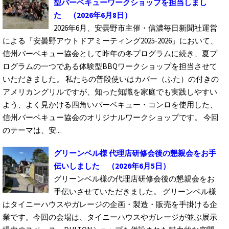
型バーベキューワークショップを担当しまし
た
（2026年6月8日）
2026年6月、安曇野市主催・信濃毎日新聞社運営
による「安曇野アウトドアミーティング2025-2026」において、
信州バーベキュー協会として昨年の冬プログラムに続き、夏プ
ログラムの一つである体験型BBQワークショップを担当させて
いただきました。 私たちの普段使いはカバー（ふた）の付きの
アメリカングリルですが、知った知識を家庭でも実践しやすい
よう、よく見かける四角いバーベキュー・コンロを使用した、
信州バーベキュー協会のオリジナルワークショップです。 今回
のテーマは、安...
グリーンベル様 代理店研修会後の懇親会をお手
伝いしました
（2026年6月5日）
グリーンベル様の代理店研修会後の懇親会をお
手伝いさせていただきました。 グリーンベル様
はタイニーハウスやガレージの企画・製造・販売を手掛ける企
業です。今回の会場は、タイニーハウスやガレージが並ぶ展示