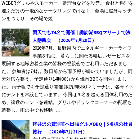
WEBERグリルやスモーカー、調理台などを設営。 食材と料理を
運ぶだけの一般的なケータリングではなく、会場に屋外キッチ
ンをつくり、その場で焼...
雨天でも74名で開催｜諏訪湖BBQマリーナで法
人懇親会
（2026年7月29日）
2026年7月、長野県内でエネルギー・カーライフ
事業を軸に、暮らしに関わる幅広いサービスを
展開する地域密着企業の皆様の懇親会でご利用いただきまし
た。 参加者は74名。数日前から雨予報が続いていましたが、雨
天対応を整え、予定通り14時30分から焼肉BBQを開催しまし
た。 雨予報でも予定通り開催 諏訪湖BBQマリーナは、各サイト
にテントを常設しています。 今回は70名を超える団体利用のた
め、複数のテントを連結。グリルやドリンクコーナーの配置も
調整し、雨の中でも移動し...
軽井沢の貸別荘へ出張グルメBBQ｜5名様の社員
旅行
（2026年7月21日）