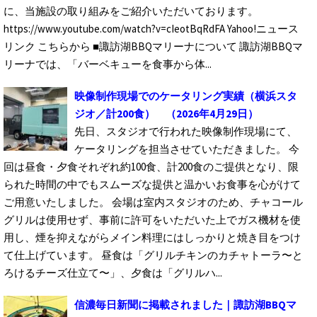
に、当施設の取り組みをご紹介いただいております。
https://www.youtube.com/watch?v=cIeotBqRdFA Yahoo!ニュース
リンク こちらから ■諏訪湖BBQマリーナについて 諏訪湖BBQマ
リーナでは、「バーベキューを食事から体...
映像制作現場でのケータリング実績（横浜スタ
ジオ／計200食）
（2026年4月29日）
先日、スタジオで行われた映像制作現場にて、
ケータリングを担当させていただきました。 今
回は昼食・夕食それぞれ約100食、計200食のご提供となり、限
られた時間の中でもスムーズな提供と温かいお食事を心がけて
ご用意いたしました。 会場は室内スタジオのため、チャコール
グリルは使用せず、事前に許可をいただいた上でガス機材を使
用し、煙を抑えながらメイン料理にはしっかりと焼き目をつけ
て仕上げています。 昼食は「グリルチキンのカチャトーラ〜と
ろけるチーズ仕立て〜」、夕食は「グリルハ...
信濃毎日新聞に掲載されました｜諏訪湖BBQマ