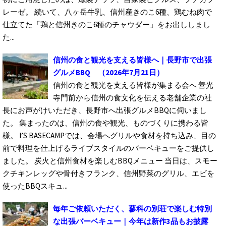
レーゼ。 続いて、八ヶ岳牛乳、信州産きのこ6種、鶏むね肉で
仕立てた「鶏と信州きのこ6種のチャウダー」をお出ししまし
た...
信州の食と観光を支える皆様へ｜長野市で出張
グルメBBQ
（2026年7月21日）
信州の食と観光を支える皆様が集まる会へ 善光
寺門前から信州の食文化を伝える老舗企業の社
長にお声がけいただき、長野市へ出張グルメBBQに伺いまし
た。 集まったのは、信州の食や観光、ものづくりに携わる皆
様。 I’S BASECAMPでは、会場へグリルや食材を持ち込み、目の
前で料理を仕上げるライブスタイルのバーベキューをご提供し
ました。 炭火と信州食材を楽しむBBQメニュー 当日は、スモー
クチキンレッグや骨付きフランク、信州野菜のグリル、エビを
使ったBBQスキュ...
毎年ご依頼いただく、蓼科の別荘で楽しむ特別
な出張バーベキュー｜今年は新作3品もお披露