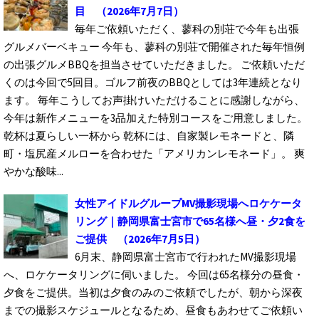
目
（2026年7月7日）
毎年ご依頼いただく、蓼科の別荘で今年も出張
グルメバーベキュー 今年も、蓼科の別荘で開催された毎年恒例
の出張グルメBBQを担当させていただきました。 ご依頼いただ
くのは今回で5回目。ゴルフ前夜のBBQとしては3年連続となり
ます。 毎年こうしてお声掛けいただけることに感謝しながら、
今年は新作メニューを3品加えた特別コースをご用意しました。
乾杯は夏らしい一杯から 乾杯には、自家製レモネードと、隣
町・塩尻産メルローを合わせた「アメリカンレモネード」。 爽
やかな酸味...
女性アイドルグループMV撮影現場へロケケータ
リング｜静岡県富士宮市で65名様へ昼・夕2食を
ご提供
（2026年7月5日）
6月末、静岡県富士宮市で行われたMV撮影現場
へ、ロケケータリングに伺いました。 今回は65名様分の昼食・
夕食をご提供。当初は夕食のみのご依頼でしたが、朝から深夜
までの撮影スケジュールとなるため、昼食もあわせてご依頼い