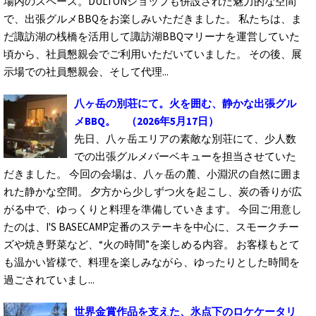
場内のスペース。DULTONショップも併設された魅力的な空間
で、出張グルメBBQをお楽しみいただきました。 私たちは、ま
だ諏訪湖の桟橋を活用して諏訪湖BBQマリーナを運営していた
頃から、社員懇親会でご利用いただいていました。 その後、展
示場での社員懇親会、そして代理...
八ヶ岳の別荘にて。火を囲む、静かな出張グル
メBBQ。
（2026年5月17日）
先日、八ヶ岳エリアの素敵な別荘にて、少人数
での出張グルメバーベキューを担当させていた
だきました。 今回の会場は、八ヶ岳の麓、小淵沢の自然に囲ま
れた静かな空間。 夕方から少しずつ火を起こし、炭の香りが広
がる中で、ゆっくりと料理を準備していきます。 今回ご用意し
たのは、I'S BASECAMP定番のステーキを中心に、スモークチー
ズや焼き野菜など、“火の時間”を楽しめる内容。 お客様もとて
も温かい皆様で、料理を楽しみながら、ゆったりとした時間を
過ごされていまし...
世界金賞作品を支えた、氷点下のロケケータリ