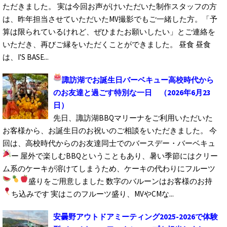
ただきました。 実は今回お声がけいただいた制作スタッフの方
は、昨年担当させていただいたMV撮影でもご一緒した方。「予
算は限られているけれど、ぜひまたお願いしたい」とご連絡を
いただき、再びご縁をいただくことができました。 昼食 昼食
は、I'S BASE...
諏訪湖でお誕生日バーベキュー
高校時代から
のお友達と過ごす特別な一日
（2026年6月23
日）
先日、諏訪湖BBQマリーナをご利用いただいた
お客様から、お誕生日のお祝いのご相談をいただきました。 今
回は、高校時代からのお友達同士でのバースデー・バーベキュ
ー
屋外で楽しむBBQということもあり、暑い季節にはクリー
ム系のケーキが溶けてしまうため、ケーキの代わりにフルーツ
盛りをご用意しました
数字のバルーンはお客様のお持
ち込みです
実はこのフルーツ盛り、MVやCMな...
安曇野アウトドアミーティング2025-2026で体験