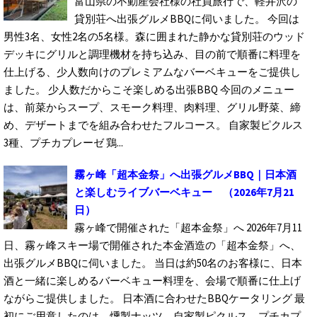
富山県の不動産会社様の社員旅行で、軽井沢の
貸別荘へ出張グルメBBQに伺いました。 今回は
男性3名、女性2名の5名様。森に囲まれた静かな貸別荘のウッド
デッキにグリルと調理機材を持ち込み、目の前で順番に料理を
仕上げる、少人数向けのプレミアムなバーベキューをご提供し
ました。 少人数だからこそ楽しめる出張BBQ 今回のメニュー
は、前菜からスープ、スモーク料理、肉料理、グリル野菜、締
め、デザートまでを組み合わせたフルコース。 自家製ピクルス
3種、プチカプレーゼ 鶏...
霧ヶ峰「超本金祭」へ出張グルメBBQ｜日本酒
と楽しむライブバーベキュー
（2026年7月21
日）
霧ヶ峰で開催された「超本金祭」へ 2026年7月11
日、霧ヶ峰スキー場で開催された本金酒造の「超本金祭」へ、
出張グルメBBQに伺いました。 当日は約50名のお客様に、日本
酒と一緒に楽しめるバーベキュー料理を、会場で順番に仕上げ
ながらご提供しました。 日本酒に合わせたBBQケータリング 最
初にご用意したのは、燻製ナッツ、自家製ピクルス、プチカプ