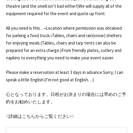
theatre (and the smell isn’t bad either!)
We will supply all of the
equipment required for the event and quote up front.
All you need is this…
•Location where permission was obtained
for parking a food truck.
•Tables, chairs and rain(snow) shelters
for enjoying meals.
(Tables, chairs and tarp tents can also be
prepared for an extra charge.)
From friendly plates, cutlery and
napkins to everything you need to make your event easier.
Please make a reservation at least 3 days in advance.
Sorry, I can
speak a little English.(I’m not good at English…)
心となっております。日程がお決まりの場合には早めのご予
約をお勧めいたします。
☟詳細はこちらからご覧ください☟