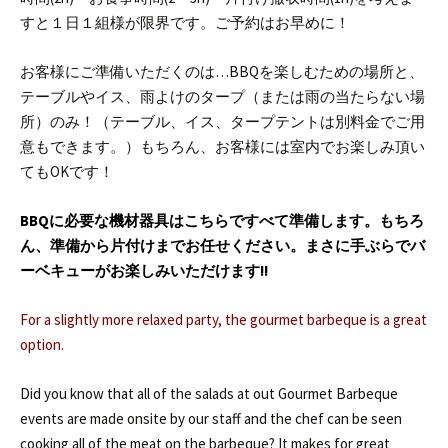
すと１日１組様が限界です。ご予約はお早めに！
お客様にご準備いただくのは…
BBQを楽しむための場所と、
テーブルやイス、雨よけのタープ（または雨の当たらない場
所）のみ！（テーブル、イス、タープテントは別料金でご用
意もできます。）
もちろん、お客様には室内でお楽しみ頂い
てもOKです！
BBQに必要な機材器具はこちらですべて準備します。もちろ
ん、準備から片付けまでお任せください。まさに手ぶらでバ
ーベキューがお楽しみいただけます!!
For a slightly more relaxed party, the gourmet barbeque is a great
option.
Did you know that all of the salads at out Gourmet Barbeque
events are made onsite by our staff and the chef can be seen
cooking all of the meat on the barbeque? It makes for great