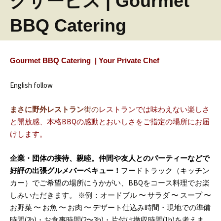
グサービス | Gourmet
BBQ Catering
Gourmet BBQ Catering | Your Private Chef
English follow
まさに野外レストラン
街の
レストランでは味わえない楽しさ
と開放感、本格BBQの感動とおいしさをご指定の場所にお届
けします。
企業・団体の接待、親睦。仲間や友人とのパーティーなどで
好評の出張グルメバーベキュー！
フードトラック（キッチン
カー）でご希望の場所にうかがい
、BBQをコース料理でお楽
しみいただきます。
※例：オードブル 〜 サラダ 〜 スープ 〜
お野菜 〜 お魚 〜 お肉 〜 デザート
仕込み時間・現地での準備
時間(2h)・お食事時間(2〜3h)・片付け撤収時間(1h)を考えま