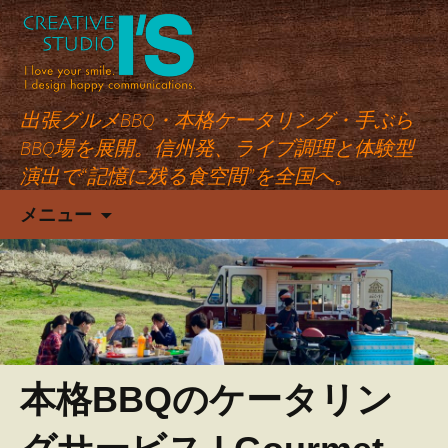
出張グルメBBQ・本格ケータリング・手ぶら
BBQ場を展開。信州発、ライブ調理と体験型
演出で“記憶に残る食空間”を全国へ。
コ
メニュー
ン
テ
ン
ツ
へ
ス
キ
本格BBQのケータリン
ッ
プ