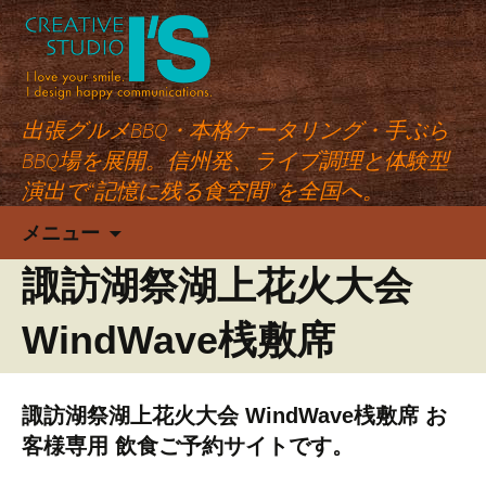
出張グルメBBQ・本格ケータリング・手ぶら
BBQ場を展開。信州発、ライブ調理と体験型
演出で“記憶に残る食空間”を全国へ。
コ
メニュー
ン
テ
諏訪湖祭湖上花火大会
ン
ツ
WindWave桟敷席
へ
ス
キ
諏訪湖祭湖上花火大会 WindWave桟敷席 お
ッ
客様専用 飲食ご予約サイトです。
プ