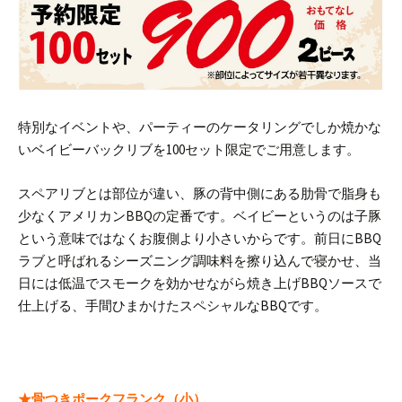
特別なイベントや、パーティーのケータリングでしか焼かな
いベイビーバックリブを100セット限定でご用意します。
スペアリブとは部位が違い、豚の背中側にある肋骨で脂身も
少なくアメリカンBBQの定番です。ベイビーというのは子豚
という意味ではなくお腹側より小さいからです。前日にBBQ
ラブと呼ばれるシーズニング調味料を擦り込んで寝かせ、当
日には低温でスモークを効かせながら焼き上げBBQソースで
仕上げる、手間ひまかけたスペシャルなBBQです。
★骨つきポークフランク（小）