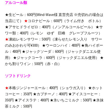
アルコール類
★生ビール：600円(Wind-Wave様 直営売店 ※売切れの場合は
当店にて）
★
コロナビール：600円（ライム付き ボトル）
★アサヒドライゼロ：400円（ノンアルコールビール）
★サ
ワー類：400円（レモン ゆず 巨峰 グレープフルーツ）
★
凍結レモンサワー：500円（凍らせたレモン入り サワー
のみおかわり可¥300）
★ウーロンハイ：400円
★角ハイボー
ル：400円
★ジャックソーダ：600円（ジャックダニエル使
用）
★ジャックコーラ：600円（ジャックダニエル使用）
★
かち割りワイン：500円（赤・白）
ソフトドリンク
★
本格ジンジャーエール：400円（ショウガ入り）
★ホット
コーヒー：350円
★カプチーノ：400円
★アイスコーヒー：
350円
★アイスラテ：400円
★氷いちごミルク：500円
★氷抹
茶ミルク：500円