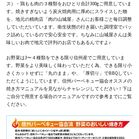
ス）・鶏もも肉の３種類をおひとり合計300gご用意していま
す。
焼きすぎないよう炭火焼肉用に厚めにスライスした物
を、地元の精肉店「肉の山城屋」さんにお客様ごと毎日調整
していただいています。
衛生状態の行き届いた調理室でパッ
ク詰めしているので安心安全です。
ちなみに山城屋さんは美
味しいお肉で地元で評判のお店でもあるんですよ♪
お野菜は3〜４種類をできる限り信州産でご用意していま
す。
野菜をより美味しく味わっていただく為、できる限り小
さくカットせずに「丸のまま」や、「厚切り」でBBQしてい
ただくようにしています。
信州バーベキュー協会オススメの
焼き方マニュアルを見ながらチャレンジしてください！
下は
ご自分で用意する場合のマニュアルですので参考までにご覧
ください。