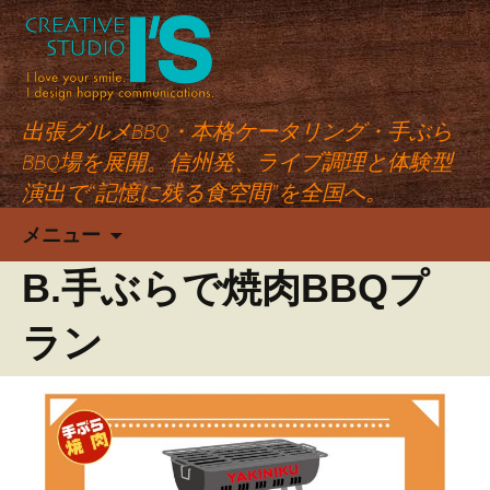
出張グルメBBQ・本格ケータリング・手ぶら
BBQ場を展開。信州発、ライブ調理と体験型
演出で“記憶に残る食空間”を全国へ。
コ
メニュー
ン
テ
B.手ぶらで焼肉BBQプ
ン
ツ
ラン
へ
ス
キ
ッ
プ